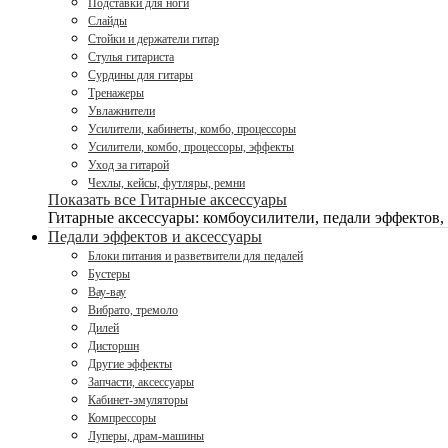
Подставки для ноги
Слайды
Стойки и держатели гитар
Стулья гитариста
Сурдины для гитары
Тренажеры
Увлажнители
Усилители, кабинеты, комбо, процессоры
Усилители, комбо, процессоры, эффекты
Уход за гитарой
Чехлы, кейсы, футляры, ремни
Показать все Гитарные аксессуары
Гитарные аксессуары: комбоусилители, педали эффектов,
Педали эффектов и аксессуары
Блоки питания и разветвители для педалей
Бустеры
Вау-вау
Вибрато, тремоло
Дилей
Дисторшн
Другие эффекты
Запчасти, аксессуары
Кабинет-эмуляторы
Компрессоры
Луперы, драм-машины