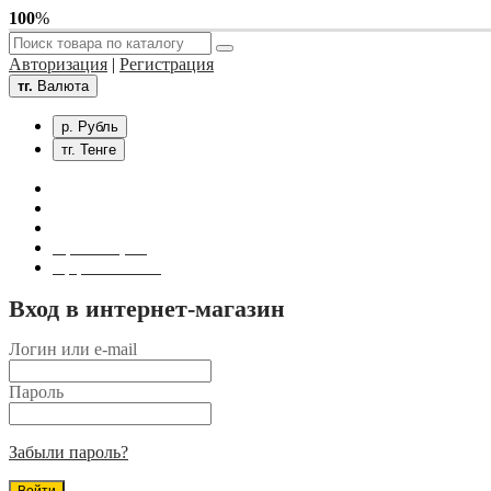
100
%
Авторизация
|
Регистрация
тг.
Валюта
р. Рубль
тг. Тенге
Связаться с нами
Личный кабинет
Корзина покупок
Оформление заказа
Вход в интернет-магазин
Логин или e-mail
Пароль
Забыли пароль?