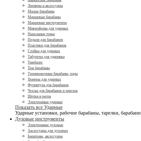
Кавказские барабаны
Литавры и аксессуары
Малые барабаны
Маршевые барабаны
Маршевые инструменты
Микрофоны для ударных
Напольные томы
Педали для барабанов
Пластики для барабанов
Стойки для ударных
Табуреты для ударника
Тимбалес
Том барабаны
Тренировочные барабаны, пэды
Тюнеры для ударных
Фурнитура для барабанов
Чехлы для барабанов и тарелок
Щетки и рюты
Электронные ударные
Показать все Ударные
Ударные установки, рабочие барабаны, тарелки, барабанн
Духовые инструменты
Электронные духовые
Аксессуары для духовых
Баритоны, аксессуары