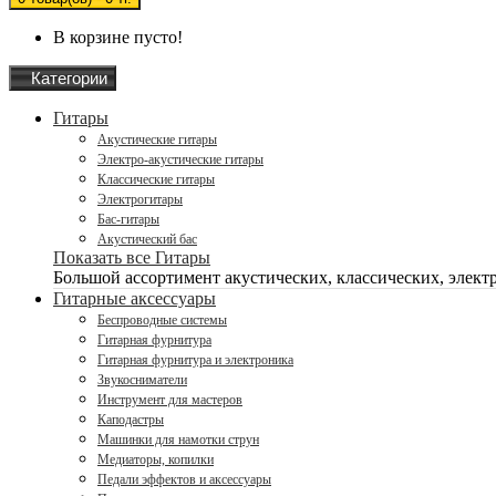
В корзине пусто!
Категории
Гитары
Акустические гитары
Электро-акустические гитары
Классические гитары
Электрогитары
Бас-гитары
Акустический бас
Показать все Гитары
Большой ассортимент акустических, классических, электро
Гитарные аксессуары
Беспроводные системы
Гитарная фурнитура
Гитарная фурнитура и электроника
Звукосниматели
Инструмент для мастеров
Каподастры
Машинки для намотки струн
Медиаторы, копилки
Педали эффектов и аксессуары