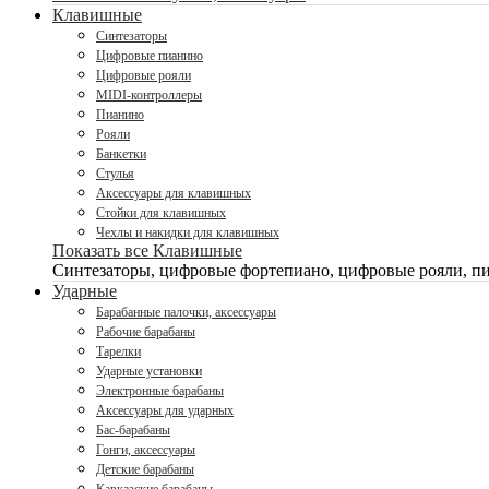
Клавишные
Синтезаторы
Цифровые пианино
Цифровые рояли
MIDI-контроллеры
Пианино
Рояли
Банкетки
Стулья
Аксессуары для клавишных
Стойки для клавишных
Чехлы и накидки для клавишных
Показать все Клавишные
Синтезаторы, цифровые фортепиано, цифровые рояли, пи
Ударные
Барабанные палочки, аксессуары
Рабочие барабаны
Тарелки
Ударные установки
Электронные барабаны
Аксессуары для ударных
Бас-барабаны
Гонги, аксессуары
Детские барабаны