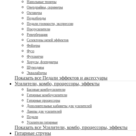
Напольные тюнеры
Овердрайвы, скримеры
Октаверы
Педалборды
Педали громкости, экспрессии
Предусилители
Реверберация
Селекторы цепей эффектов
Фейзеры
Фузз
Футсвитчи
Хорусы, фленджеры
Шумодавы
Эквалайзеры
Показать все Педали эффектов и аксессуары
Усилители, комбо, процессоры, эффекты
Басовые комбоусилители
Гитарные комбоусилители
Гитарные процессоры
Дополнительные кабинеты для усилителей
Лампы для усилителей
Педали
Усилители гитарные
Показать все Усилители, комбо, процессоры, эффекты
Гитарные струны