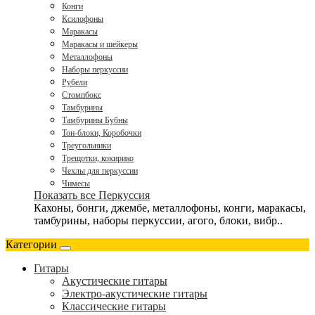
Конги
Ксилофоны
Маракасы
Маракасы и шейкеры
Металлофоны
Наборы перкуссии
Рубели
Стомпбокс
Тамбурины
Тамбурины Бубны
Тон-блоки, Коробочки
Треугольники
Трещотки, кокирико
Чехлы для перкуссии
Чимесы
Показать все Перкуссия
Кахоны, бонги, джембе, металлофоны, конги, маракасы,
тамбурины, наборы перкуссии, агого, блоки, вибр..
Категории
Гитары
Акустические гитары
Электро-акустические гитары
Классические гитары