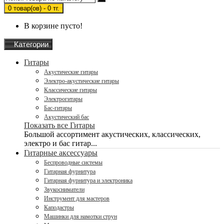
0 товар(ов) - 0 тг.
В корзине пусто!
Категории
Гитары
Акустические гитары
Электро-акустические гитары
Классические гитары
Электрогитары
Бас-гитары
Акустический бас
Показать все Гитары
Большой ассортимент акустических, классических,
электро и бас гитар...
Гитарные аксессуары
Беспроводные системы
Гитарная фурнитура
Гитарная фурнитура и электроника
Звукосниматели
Инструмент для мастеров
Каподастры
Машинки для намотки струн