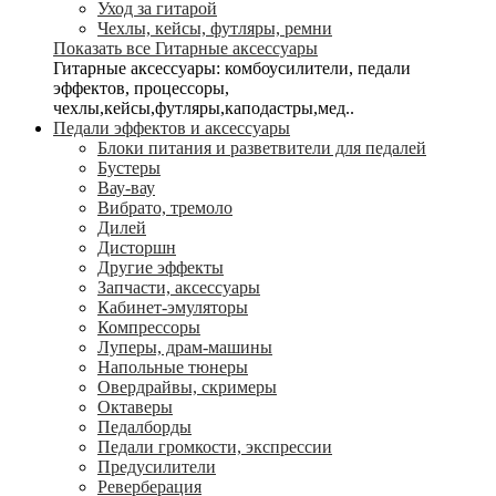
Уход за гитарой
Чехлы, кейсы, футляры, ремни
Показать все Гитарные аксессуары
Гитарные аксессуары: комбоусилители, педали
эффектов, процессоры,
чехлы,кейсы,футляры,каподастры,мед..
Педали эффектов и аксессуары
Блоки питания и разветвители для педалей
Бустеры
Вау-вау
Вибрато, тремоло
Дилей
Дисторшн
Другие эффекты
Запчасти, аксессуары
Кабинет-эмуляторы
Компрессоры
Луперы, драм-машины
Напольные тюнеры
Овердрайвы, скримеры
Октаверы
Педалборды
Педали громкости, экспрессии
Предусилители
Реверберация