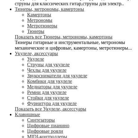
струны для классических гитар,струны для электр..
Тюнеры, метрономы, камертоны
Камертоны
Метрономы
Метротюнеры
Тюнеры
Показать все Тюнеры, метрономы, камертоны
Тюнеры гитарные и инструментальные, метрономы
механические и цифровые, камертоны, метротюнеры...
Укулеле, аксессуары
Укулеле
Струны для укулеле
Чехлы для укулеле
Звукосниматели для укулеле
Комбики для укулеле
Медиаторы для укулеле
Ремни для укулеле
Стойки для укулеле
Фурнитура для укулеле
Показать все Укулеле, аксессуары
Клавишные
Синтезаторы
Цифровые пианино
Цифровые рояли
MIDI-контроллеры