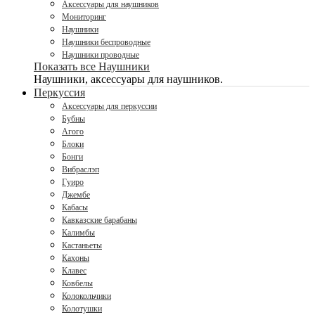
Аксессуары для наушников
Мониторинг
Наушники
Наушники беспроводные
Наушники проводные
Показать все Наушники
Наушники, аксессуары для наушников.
Перкуссия
Аксессуары для перкуссии
Бубны
Агого
Блоки
Бонги
Вибраслэп
Гуиро
Джембе
Кабасы
Кавказские барабаны
Калимбы
Кастаньеты
Кахоны
Клавес
Ковбелы
Колокольчики
Колотушки