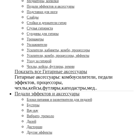
Медиаторы, копилки
Педали эффектов и аксессуары
Подставки для ноги
Слайды
Стойки и держатели гитар
Стулья гитариста
Сурдины для гитары
Тренажеры
Увлажнители
Усилители, кабинеты, комбо, процессоры
Усилители, комбо, процессоры, эффекты
Уход за гитарой
Чехлы, кейсы, футляры, ремни
Показать все Гитарные аксессуары
Гитарные аксессуары: комбоусилители, педали
эффектов, процессоры,
чехлы,кейсы,футляры,каподастры,мед..
Педали эффектов и аксессуары
Блоки питания и разветвители для педалей
Бустеры
Вау-вау
Вибрато, тремоло
Дилей
Дисторшн
Другие эффекты