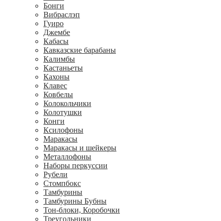
Бонги
Вибраслэп
Гуиро
Джембе
Кабасы
Кавказские барабаны
Калимбы
Кастаньеты
Кахоны
Клавес
Ковбелы
Колокольчики
Колотушки
Конги
Ксилофоны
Маракасы
Маракасы и шейкеры
Металлофоны
Наборы перкуссии
Рубели
Стомпбокс
Тамбурины
Тамбурины Бубны
Тон-блоки, Коробочки
Треугольники