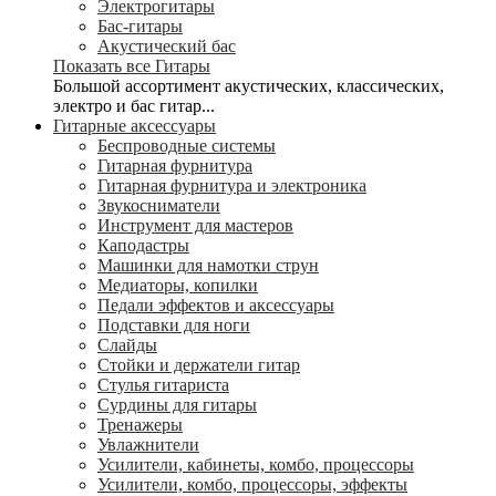
Электрогитары
Бас-гитары
Акустический бас
Показать все Гитары
Большой ассортимент акустических, классических,
электро и бас гитар...
Гитарные аксессуары
Беспроводные системы
Гитарная фурнитура
Гитарная фурнитура и электроника
Звукосниматели
Инструмент для мастеров
Каподастры
Машинки для намотки струн
Медиаторы, копилки
Педали эффектов и аксессуары
Подставки для ноги
Слайды
Стойки и держатели гитар
Стулья гитариста
Сурдины для гитары
Тренажеры
Увлажнители
Усилители, кабинеты, комбо, процессоры
Усилители, комбо, процессоры, эффекты