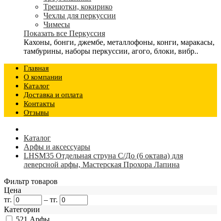
Трещотки, кокирико
Чехлы для перкуссии
Чимесы
Показать все Перкуссия
Кахоны, бонги, джембе, металлофоны, конги, маракасы,
тамбурины, наборы перкуссии, агого, блоки, вибр..
Главная
О компании
Каталог
Доставка и оплата
Контакты
Отзывы
Каталог
Арфы и аксессуары
LHSM35 Отдельная струна C/До (6 октава) для
леверсной арфы, Мастерская Прохора Лапина
Фильтр товаров
Цена
тг.
–
тг.
Категории
521
Арфы