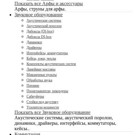
Показать все Арфы и аксессуары
Арфы, струны для арфы.
Звуковое оборудование
Акустические системы
Акустический поролон
Дибоксы (DI-box)
Дибоксы DI-box
Динамики
Драйверы
Интерфейсы, коммутаторы
Кейсы, рэки, чехлы
Комплекты акустических систем
Линейные массивы
Микшерные пульты
Обработка звука
Питание
Проигрыватели, рекордеры
Сабвуферы
Стойки под акустику
Усилители мощности
Показать все Звуковое оборудование
Акустические системы, акустический поролон,
динамики, драйверы, интерфейсы, коммутаторы,
кейсы..
Коммутация