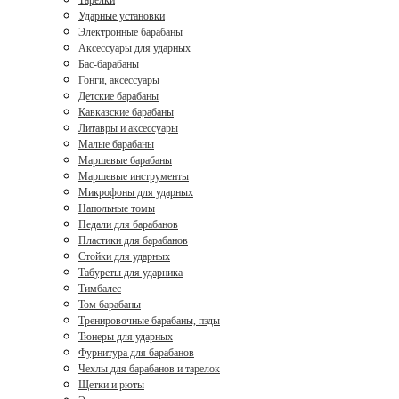
Тарелки
Ударные установки
Электронные барабаны
Аксессуары для ударных
Бас-барабаны
Гонги, аксессуары
Детские барабаны
Кавказские барабаны
Литавры и аксессуары
Малые барабаны
Маршевые барабаны
Маршевые инструменты
Микрофоны для ударных
Напольные томы
Педали для барабанов
Пластики для барабанов
Стойки для ударных
Табуреты для ударника
Тимбалес
Том барабаны
Тренировочные барабаны, пэды
Тюнеры для ударных
Фурнитура для барабанов
Чехлы для барабанов и тарелок
Щетки и рюты