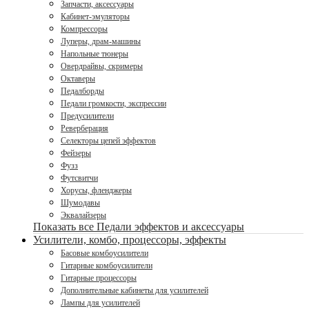
Запчасти, аксессуары
Кабинет-эмуляторы
Компрессоры
Луперы, драм-машины
Напольные тюнеры
Овердрайвы, скримеры
Октаверы
Педалборды
Педали громкости, экспрессии
Предусилители
Реверберация
Селекторы цепей эффектов
Фейзеры
Фузз
Футсвитчи
Хорусы, фленджеры
Шумодавы
Эквалайзеры
Показать все Педали эффектов и аксессуары
Усилители, комбо, процессоры, эффекты
Басовые комбоусилители
Гитарные комбоусилители
Гитарные процессоры
Дополнительные кабинеты для усилителей
Лампы для усилителей