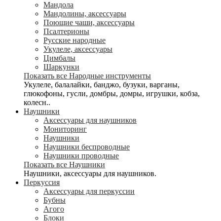
Мандола
Мандолины, аксессуары
Поющие чаши, аксессуары
Псалтерионы
Русские народные
Укулеле, аксессуары
Цимбалы
Шаркунки
Показать все Народные инструменты
Укулеле, балалайки, банджо, бузуки, варганы,
глюкофоны, гусли, домбры, домры, игрушки, кобза,
колесн..
Наушники
Аксессуары для наушников
Мониторинг
Наушники
Наушники беспроводные
Наушники проводные
Показать все Наушники
Наушники, аксессуары для наушников.
Перкуссия
Аксессуары для перкуссии
Бубны
Агого
Блоки