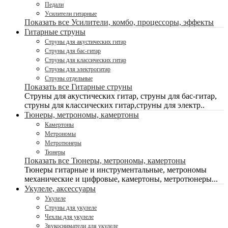
Педали
Усилители гитарные
Показать все Усилители, комбо, процессоры, эффекты
Гитарные струны
Струны для акустических гитар
Струны для бас-гитар
Струны для классических гитар
Струны для электрогитар
Струны отдельные
Показать все Гитарные струны
Струны для акустических гитар, струны для бас-гитар,
струны для классических гитар,струны для электр..
Тюнеры, метрономы, камертоны
Камертоны
Метрономы
Метротюнеры
Тюнеры
Показать все Тюнеры, метрономы, камертоны
Тюнеры гитарные и инструментальные, метрономы
механические и цифровые, камертоны, метротюнеры...
Укулеле, аксессуары
Укулеле
Струны для укулеле
Чехлы для укулеле
Звукосниматели для укулеле