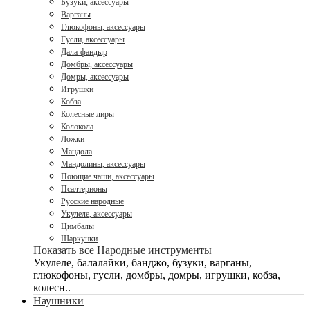
Бузуки, аксессуары
Варганы
Глюкофоны, аксессуары
Гусли, аксессуары
Дала-фандыр
Домбры, аксессуары
Домры, аксессуары
Игрушки
Кобза
Колесные лиры
Колокола
Ложки
Мандола
Мандолины, аксессуары
Поющие чаши, аксессуары
Псалтерионы
Русские народные
Укулеле, аксессуары
Цимбалы
Шаркунки
Показать все Народные инструменты
Укулеле, балалайки, банджо, бузуки, варганы,
глюкофоны, гусли, домбры, домры, игрушки, кобза,
колесн..
Наушники