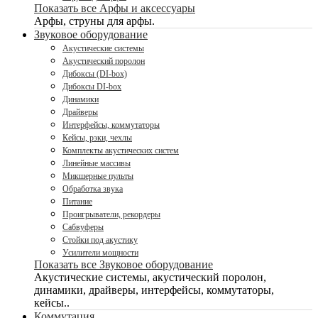
Показать все Арфы и аксессуары
Арфы, струны для арфы.
Звуковое оборудование
Акустические системы
Акустический поролон
Дибоксы (DI-box)
Дибоксы DI-box
Динамики
Драйверы
Интерфейсы, коммутаторы
Кейсы, рэки, чехлы
Комплекты акустических систем
Линейные массивы
Микшерные пульты
Обработка звука
Питание
Проигрыватели, рекордеры
Сабвуферы
Стойки под акустику
Усилители мощности
Показать все Звуковое оборудование
Акустические системы, акустический поролон,
динамики, драйверы, интерфейсы, коммутаторы,
кейсы..
Коммутация