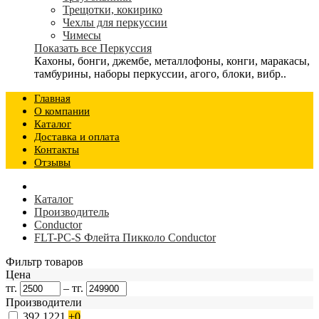
Трещотки, кокирико
Чехлы для перкуссии
Чимесы
Показать все Перкуссия
Кахоны, бонги, джембе, металлофоны, конги, маракасы,
тамбурины, наборы перкуссии, агого, блоки, вибр..
Главная
О компании
Каталог
Доставка и оплата
Контакты
Отзывы
Каталог
Производитель
Conductor
FLT-PC-S Флейта Пикколо Conductor
Фильтр товаров
Цена
тг.
–
тг.
Производители
392
1221
+0