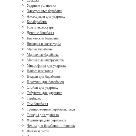
Тарелки
Ударные установки
Электронные барабаны
Аксессуары для ударных
Бас-барабаны
Гонги, аксессуары
Детские барабаны
Кавказские барабаны
Литавры и аксессуары
Малые барабаны
Маршевые барабаны
Маршевые инструменты
Микрофоны для ударных
Напольные томы
Педали для барабанов
Пластики для барабанов
Стойки для ударных
Табуреты для ударника
Тимбалес
Том барабаны
Тренировочные барабаны, пэды
Тюнеры для ударных
Фурнитура для барабанов
Чехлы для барабанов и тарелок
Щетки и рюты