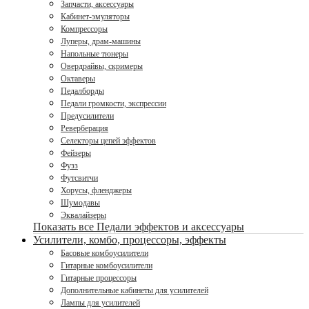
Запчасти, аксессуары
Кабинет-эмуляторы
Компрессоры
Луперы, драм-машины
Напольные тюнеры
Овердрайвы, скримеры
Октаверы
Педалборды
Педали громкости, экспрессии
Предусилители
Реверберация
Селекторы цепей эффектов
Фейзеры
Фузз
Футсвитчи
Хорусы, фленджеры
Шумодавы
Эквалайзеры
Показать все Педали эффектов и аксессуары
Усилители, комбо, процессоры, эффекты
Басовые комбоусилители
Гитарные комбоусилители
Гитарные процессоры
Дополнительные кабинеты для усилителей
Лампы для усилителей