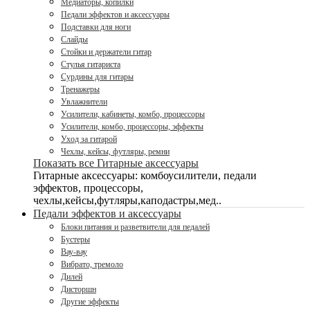
Медиаторы, копилки
Педали эффектов и аксессуары
Подставки для ноги
Слайды
Стойки и держатели гитар
Стулья гитариста
Сурдины для гитары
Тренажеры
Увлажнители
Усилители, кабинеты, комбо, процессоры
Усилители, комбо, процессоры, эффекты
Уход за гитарой
Чехлы, кейсы, футляры, ремни
Показать все Гитарные аксессуары
Гитарные аксессуары: комбоусилители, педали
эффектов, процессоры,
чехлы,кейсы,футляры,каподастры,мед..
Педали эффектов и аксессуары
Блоки питания и разветвители для педалей
Бустеры
Вау-вау
Вибрато, тремоло
Дилей
Дисторшн
Другие эффекты