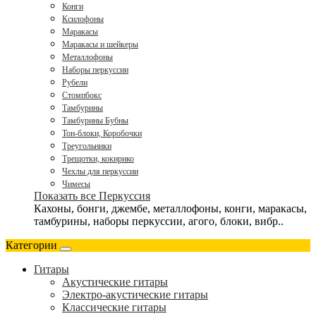
Конги
Ксилофоны
Маракасы
Маракасы и шейкеры
Металлофоны
Наборы перкуссии
Рубели
Стомпбокс
Тамбурины
Тамбурины Бубны
Тон-блоки, Коробочки
Треугольники
Трещотки, кокирико
Чехлы для перкуссии
Чимесы
Показать все Перкуссия
Кахоны, бонги, джембе, металлофоны, конги, маракасы,
тамбурины, наборы перкуссии, агого, блоки, вибр..
Категории
Гитары
Акустические гитары
Электро-акустические гитары
Классические гитары