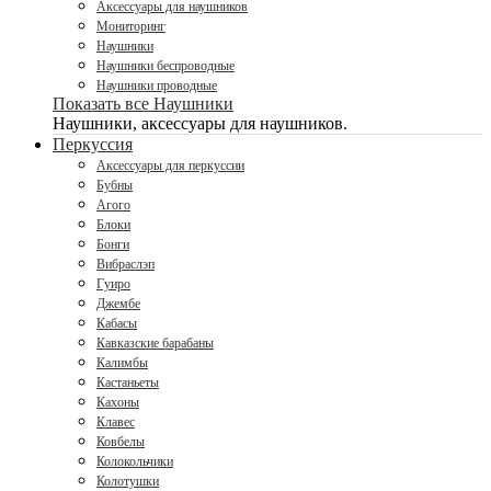
Аксессуары для наушников
Мониторинг
Наушники
Наушники беспроводные
Наушники проводные
Показать все Наушники
Наушники, аксессуары для наушников.
Перкуссия
Аксессуары для перкуссии
Бубны
Агого
Блоки
Бонги
Вибраслэп
Гуиро
Джембе
Кабасы
Кавказские барабаны
Калимбы
Кастаньеты
Кахоны
Клавес
Ковбелы
Колокольчики
Колотушки