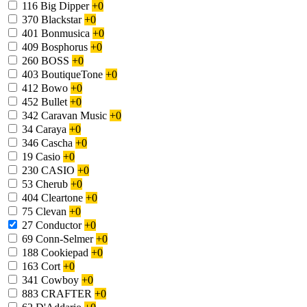
116
Big Dipper
+0
370
Blackstar
+0
401
Bonmusica
+0
409
Bosphorus
+0
260
BOSS
+0
403
BoutiqueTone
+0
412
Bowo
+0
452
Bullet
+0
342
Caravan Music
+0
34
Caraya
+0
346
Cascha
+0
19
Casio
+0
230
CASIO
+0
53
Cherub
+0
404
Cleartone
+0
75
Clevan
+0
27
Conductor
+0
69
Conn-Selmer
+0
188
Cookiepad
+0
163
Cort
+0
341
Cowboy
+0
883
CRAFTER
+0