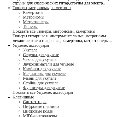
струны для классических гитар,струны для электр..
Тюнеры, метрономы, камертоны
Камертоны
Метрономы
Метротюнеры
Тюнеры
Показать все Тюнеры, метрономы, камертоны
Тюнеры гитарные и инструментальные, метрономы
механические и цифровые, камертоны, метротюнеры...
Укулеле, аксессуары
Укулеле
Струны для укулеле
Чехлы для укулеле
Звукосниматели для укулеле
Комбики для укулеле
Медиаторы для укулеле
Ремни для укулеле
Стойки для укулеле
Фурнитура для укулеле
Показать все Укулеле, аксессуары
Клавишные
Синтезаторы
Цифровые пианино
Цифровые рояли
MIDI-контроллеры