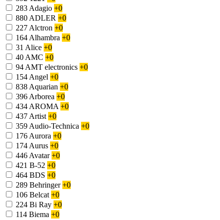
283
Adagio
+0
880
ADLER
+0
227
Alctron
+0
164
Alhambra
+0
31
Alice
+0
40
AMC
+0
94
AMT electronics
+0
154
Angel
+0
838
Aquarian
+0
396
Arborea
+0
434
AROMA
+0
437
Artist
+0
359
Audio-Technica
+0
176
Aurora
+0
174
Aurus
+0
446
Avatar
+0
421
B-52
+0
464
BDS
+0
289
Behringer
+0
106
Belcat
+0
224
Bi Ray
+0
114
Biema
+0