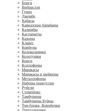
Бонги
Вибраслэп
Гуиро
Джембе
Кабасы
Кавказские барабаны
Калимбы
Кастаньеты
Кахоны
Клавес
Ковбелы
Колокольчики
Колотушки
Конги
Ксилофоны
Маракасы
Маракасы и шейкеры
Металлофоны
Наборы перкуссии
Рубели
Стомпбокс
Тамбурины
Тамбурины Бубны
Тон-блоки, Коробочки
Треугольники