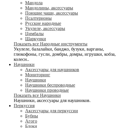
Мандола
Мандолины, аксессуары
Поющие чаши, аксессуары
Псалтерионы
Русские народные
Укулеле, аксессуары
Цимбалы
Шаркунки
Показать все Народные инструменты
Укулеле, балалайки, банджо, бузуки, варганы,
глюкофоны, гусли, домбры, домры, игрушки, кобза,
колесн..
Наушники
Аксессуары для наушников
Мониторинг
Наушники
Наушники беспроводные
Наушники проводные
Показать все Наушники
Наушники, аксессуары для наушников.
Перкуссия
Аксессуары для перкуссии
Бубны
Агого
Блоки