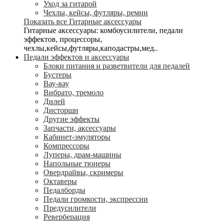
Уход за гитарой
Чехлы, кейсы, футляры, ремни
Показать все Гитарные аксессуары
Гитарные аксессуары: комбоусилители, педали
эффектов, процессоры,
чехлы,кейсы,футляры,каподастры,мед..
Педали эффектов и аксессуары
Блоки питания и разветвители для педалей
Бустеры
Вау-вау
Вибрато, тремоло
Дилей
Дисторшн
Другие эффекты
Запчасти, аксессуары
Кабинет-эмуляторы
Компрессоры
Луперы, драм-машины
Напольные тюнеры
Овердрайвы, скримеры
Октаверы
Педалборды
Педали громкости, экспрессии
Предусилители
Реверберация