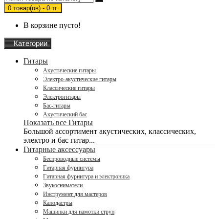
0 товар(ов) - 0 тг.
В корзине пусто!
Категории
Гитары
Акустические гитары
Электро-акустические гитары
Классические гитары
Электрогитары
Бас-гитары
Акустический бас
Показать все Гитары
Большой ассортимент акустических, классических,
электро и бас гитар...
Гитарные аксессуары
Беспроводные системы
Гитарная фурнитура
Гитарная фурнитура и электроника
Звукосниматели
Инструмент для мастеров
Каподастры
Машинки для намотки струн