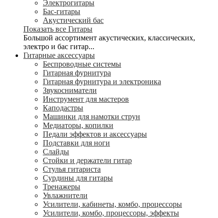
Электрогитары
Бас-гитары
Акустический бас
Показать все Гитары
Большой ассортимент акустических, классических,
электро и бас гитар...
Гитарные аксессуары
Беспроводные системы
Гитарная фурнитура
Гитарная фурнитура и электроника
Звукосниматели
Инструмент для мастеров
Каподастры
Машинки для намотки струн
Медиаторы, копилки
Педали эффектов и аксессуары
Подставки для ноги
Слайды
Стойки и держатели гитар
Стулья гитариста
Сурдины для гитары
Тренажеры
Увлажнители
Усилители, кабинеты, комбо, процессоры
Усилители, комбо, процессоры, эффекты