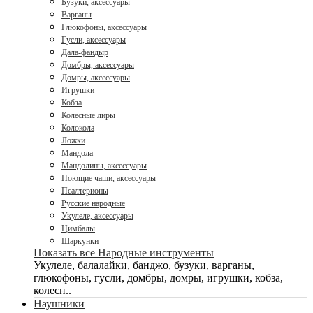
Бузуки, аксессуары
Варганы
Глюкофоны, аксессуары
Гусли, аксессуары
Дала-фандыр
Домбры, аксессуары
Домры, аксессуары
Игрушки
Кобза
Колесные лиры
Колокола
Ложки
Мандола
Мандолины, аксессуары
Поющие чаши, аксессуары
Псалтерионы
Русские народные
Укулеле, аксессуары
Цимбалы
Шаркунки
Показать все Народные инструменты
Укулеле, балалайки, банджо, бузуки, варганы,
глюкофоны, гусли, домбры, домры, игрушки, кобза,
колесн..
Наушники