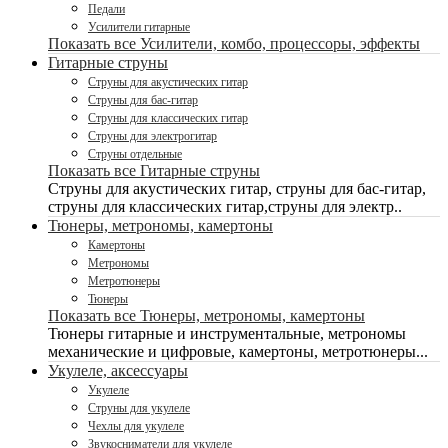
Педали
Усилители гитарные
Показать все Усилители, комбо, процессоры, эффекты
Гитарные струны
Струны для акустических гитар
Струны для бас-гитар
Струны для классических гитар
Струны для электрогитар
Струны отдельные
Показать все Гитарные струны
Струны для акустических гитар, струны для бас-гитар,
струны для классических гитар,струны для электр..
Тюнеры, метрономы, камертоны
Камертоны
Метрономы
Метротюнеры
Тюнеры
Показать все Тюнеры, метрономы, камертоны
Тюнеры гитарные и инструментальные, метрономы
механические и цифровые, камертоны, метротюнеры...
Укулеле, аксессуары
Укулеле
Струны для укулеле
Чехлы для укулеле
Звукосниматели для укулеле