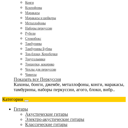
Конги
Ксилофоны
Маракасы
Маракасы и шейкеры
Металлофоны
Наборы перкуссии
Рубели
Стомпбокс
Тамбурины
Тамбурины Бубны
Тон-блоки, Коробочки
Треугольники
Трещотки, кокирико
Чехлы для перкуссии
Чимесы
Показать все Перкуссия
Кахоны, бонги, джембе, металлофоны, конги, маракасы,
тамбурины, наборы перкуссии, агого, блоки, вибр..
Категории
Гитары
Акустические гитары
Электро-акустические гитары
Классические гитары