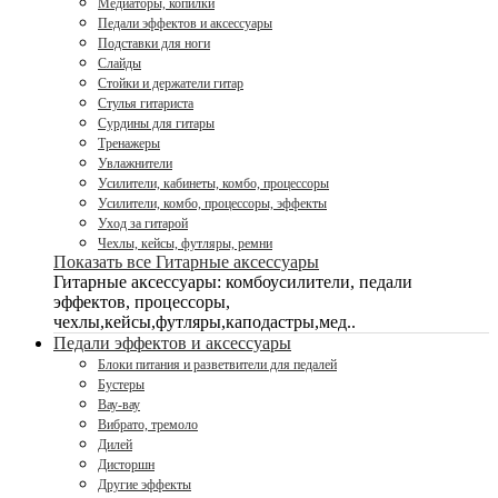
Медиаторы, копилки
Педали эффектов и аксессуары
Подставки для ноги
Слайды
Стойки и держатели гитар
Стулья гитариста
Сурдины для гитары
Тренажеры
Увлажнители
Усилители, кабинеты, комбо, процессоры
Усилители, комбо, процессоры, эффекты
Уход за гитарой
Чехлы, кейсы, футляры, ремни
Показать все Гитарные аксессуары
Гитарные аксессуары: комбоусилители, педали
эффектов, процессоры,
чехлы,кейсы,футляры,каподастры,мед..
Педали эффектов и аксессуары
Блоки питания и разветвители для педалей
Бустеры
Вау-вау
Вибрато, тремоло
Дилей
Дисторшн
Другие эффекты