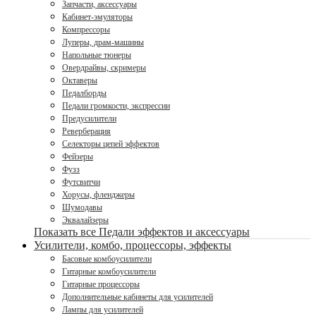
Запчасти, аксессуары
Кабинет-эмуляторы
Компрессоры
Луперы, драм-машины
Напольные тюнеры
Овердрайвы, скримеры
Октаверы
Педалборды
Педали громкости, экспрессии
Предусилители
Реверберация
Селекторы цепей эффектов
Фейзеры
Фузз
Футсвитчи
Хорусы, фленджеры
Шумодавы
Эквалайзеры
Показать все Педали эффектов и аксессуары
Усилители, комбо, процессоры, эффекты
Басовые комбоусилители
Гитарные комбоусилители
Гитарные процессоры
Дополнительные кабинеты для усилителей
Лампы для усилителей