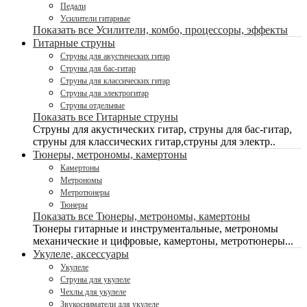
Педали
Усилители гитарные
Показать все Усилители, комбо, процессоры, эффекты
Гитарные струны
Струны для акустических гитар
Струны для бас-гитар
Струны для классических гитар
Струны для электрогитар
Струны отдельные
Показать все Гитарные струны
Струны для акустических гитар, струны для бас-гитар,
струны для классических гитар,струны для электр..
Тюнеры, метрономы, камертоны
Камертоны
Метрономы
Метротюнеры
Тюнеры
Показать все Тюнеры, метрономы, камертоны
Тюнеры гитарные и инструментальные, метрономы
механические и цифровые, камертоны, метротюнеры...
Укулеле, аксессуары
Укулеле
Струны для укулеле
Чехлы для укулеле
Звукосниматели для укулеле