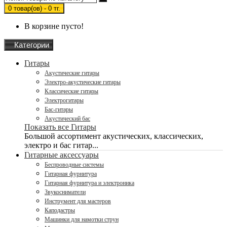
0 товар(ов) - 0 тг.
В корзине пусто!
Категории
Гитары
Акустические гитары
Электро-акустические гитары
Классические гитары
Электрогитары
Бас-гитары
Акустический бас
Показать все Гитары
Большой ассортимент акустических, классических,
электро и бас гитар...
Гитарные аксессуары
Беспроводные системы
Гитарная фурнитура
Гитарная фурнитура и электроника
Звукосниматели
Инструмент для мастеров
Каподастры
Машинки для намотки струн