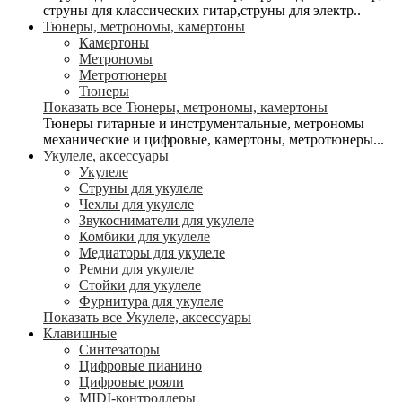
струны для классических гитар,струны для электр..
Тюнеры, метрономы, камертоны
Камертоны
Метрономы
Метротюнеры
Тюнеры
Показать все Тюнеры, метрономы, камертоны
Тюнеры гитарные и инструментальные, метрономы
механические и цифровые, камертоны, метротюнеры...
Укулеле, аксессуары
Укулеле
Струны для укулеле
Чехлы для укулеле
Звукосниматели для укулеле
Комбики для укулеле
Медиаторы для укулеле
Ремни для укулеле
Стойки для укулеле
Фурнитура для укулеле
Показать все Укулеле, аксессуары
Клавишные
Синтезаторы
Цифровые пианино
Цифровые рояли
MIDI-контроллеры