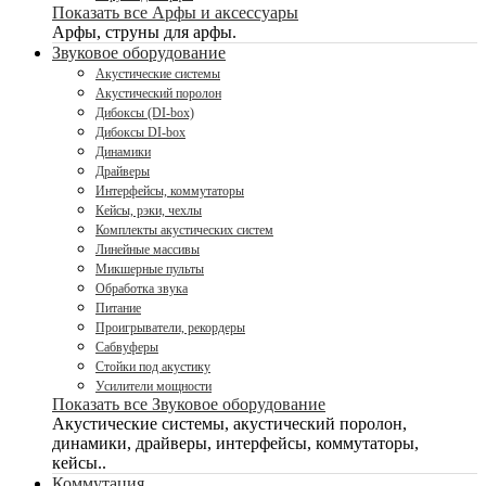
Показать все Арфы и аксессуары
Арфы, струны для арфы.
Звуковое оборудование
Акустические системы
Акустический поролон
Дибоксы (DI-box)
Дибоксы DI-box
Динамики
Драйверы
Интерфейсы, коммутаторы
Кейсы, рэки, чехлы
Комплекты акустических систем
Линейные массивы
Микшерные пульты
Обработка звука
Питание
Проигрыватели, рекордеры
Сабвуферы
Стойки под акустику
Усилители мощности
Показать все Звуковое оборудование
Акустические системы, акустический поролон,
динамики, драйверы, интерфейсы, коммутаторы,
кейсы..
Коммутация