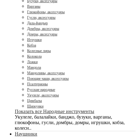
Бузуки, аксессуары
Варганы
Глюкофоны, аксессуары
Гусли, аксессуары
Дала-фандыр
Домбры, аксессуары
Домры, аксессуары
Игрушки
Кобза
Колесные лиры
Колокола
Ложки
Мандола
Мандолины, аксессуары
Поющие чаши, аксессуары
Псалтерионы
Русские народные
Укулеле, аксессуары
Цимбалы
Шаркунки
Показать все Народные инструменты
Укулеле, балалайки, банджо, бузуки, варганы,
глюкофоны, гусли, домбры, домры, игрушки, кобза,
колесн..
Наушники