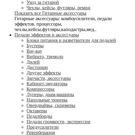
Уход за гитарой
Чехлы, кейсы, футляры, ремни
Показать все Гитарные аксессуары
Гитарные аксессуары: комбоусилители, педали
эффектов, процессоры,
чехлы,кейсы,футляры,каподастры,мед..
Педали эффектов и аксессуары
Блоки питания и разветвители для педалей
Бустеры
Вау-вау
Вибрато, тремоло
Дилей
Дисторшн
Другие эффекты
Запчасти, аксессуары
Кабинет-эмуляторы
Компрессоры
Луперы, драм-машины
Напольные тюнеры
Овердрайвы, скримеры
Октаверы
Педалборды
Педали громкости, экспрессии
Предусилители
Реверберация