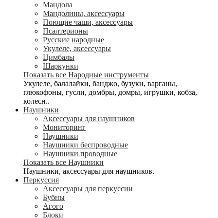
Мандола
Мандолины, аксессуары
Поющие чаши, аксессуары
Псалтерионы
Русские народные
Укулеле, аксессуары
Цимбалы
Шаркунки
Показать все Народные инструменты
Укулеле, балалайки, банджо, бузуки, варганы,
глюкофоны, гусли, домбры, домры, игрушки, кобза,
колесн..
Наушники
Аксессуары для наушников
Мониторинг
Наушники
Наушники беспроводные
Наушники проводные
Показать все Наушники
Наушники, аксессуары для наушников.
Перкуссия
Аксессуары для перкуссии
Бубны
Агого
Блоки