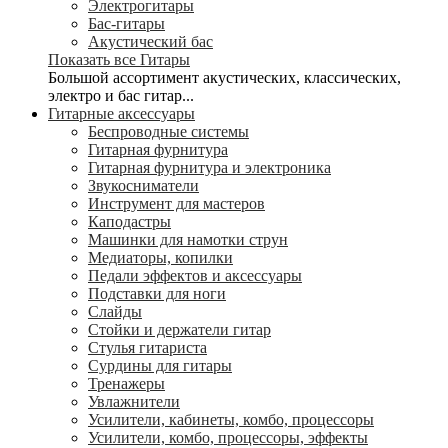
Электрогитары
Бас-гитары
Акустический бас
Показать все Гитары
Большой ассортимент акустических, классических,
электро и бас гитар...
Гитарные аксессуары
Беспроводные системы
Гитарная фурнитура
Гитарная фурнитура и электроника
Звукосниматели
Инструмент для мастеров
Каподастры
Машинки для намотки струн
Медиаторы, копилки
Педали эффектов и аксессуары
Подставки для ноги
Слайды
Стойки и держатели гитар
Стулья гитариста
Сурдины для гитары
Тренажеры
Увлажнители
Усилители, кабинеты, комбо, процессоры
Усилители, комбо, процессоры, эффекты