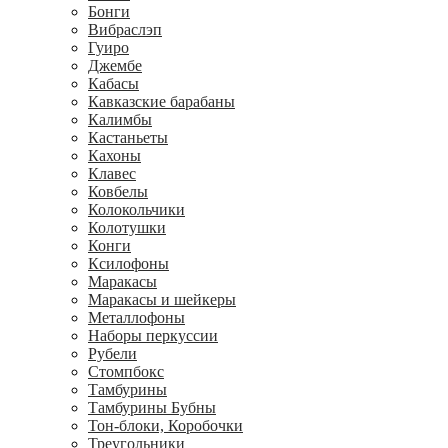
Бонги
Вибраслэп
Гуиро
Джембе
Кабасы
Кавказские барабаны
Калимбы
Кастаньеты
Кахоны
Клавес
Ковбелы
Колокольчики
Колотушки
Конги
Ксилофоны
Маракасы
Маракасы и шейкеры
Металлофоны
Наборы перкуссии
Рубели
Стомпбокс
Тамбурины
Тамбурины Бубны
Тон-блоки, Коробочки
Треугольники