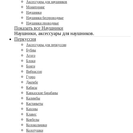
Аксессуары для наушников
Мониторинг
Наушники
Наушники беспроводные
Наушники проводные
Показать все Наушники
Наушники, аксессуары для наушников.
Перкуссия
Аксессуары для перкуссии
Бубны
Агого
Блоки
Бонги
Вибраслэп
Гуиро
Джембе
Кабасы
Кавказские барабаны
Калимбы
Кастаньеты
Кахоны
Клавес
Ковбелы
Колокольчики
Колотушки