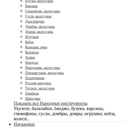
Бузуки, аксессуары
Варганы
Глюкофоны, аксессуары
Гусли, аксессуары
Дала-фандыр
Домбры, аксессуары
Домры, аксессуары
Игрушки
Кобза
Колесные лиры
Колокола
Ложки
Мандола
Мандолины, аксессуары
Поющие чаши, аксессуары
Псалтерионы
Русские народные
Укулеле, аксессуары
Цимбалы
Шаркунки
Показать все Народные инструменты
Укулеле, балалайки, банджо, бузуки, варганы,
глюкофоны, гусли, домбры, домры, игрушки, кобза,
колесн..
Наушники