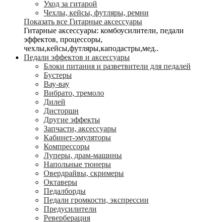
Уход за гитарой
Чехлы, кейсы, футляры, ремни
Показать все Гитарные аксессуары
Гитарные аксессуары: комбоусилители, педали
эффектов, процессоры,
чехлы,кейсы,футляры,каподастры,мед..
Педали эффектов и аксессуары
Блоки питания и разветвители для педалей
Бустеры
Вау-вау
Вибрато, тремоло
Дилей
Дисторшн
Другие эффекты
Запчасти, аксессуары
Кабинет-эмуляторы
Компрессоры
Луперы, драм-машины
Напольные тюнеры
Овердрайвы, скримеры
Октаверы
Педалборды
Педали громкости, экспрессии
Предусилители
Реверберация