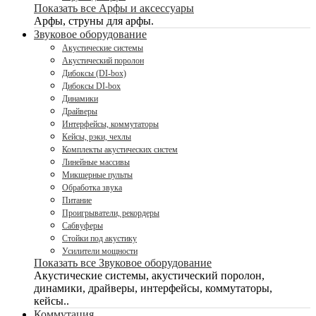
Показать все Арфы и аксессуары
Арфы, струны для арфы.
Звуковое оборудование
Акустические системы
Акустический поролон
Дибоксы (DI-box)
Дибоксы DI-box
Динамики
Драйверы
Интерфейсы, коммутаторы
Кейсы, рэки, чехлы
Комплекты акустических систем
Линейные массивы
Микшерные пульты
Обработка звука
Питание
Проигрыватели, рекордеры
Сабвуферы
Стойки под акустику
Усилители мощности
Показать все Звуковое оборудование
Акустические системы, акустический поролон,
динамики, драйверы, интерфейсы, коммутаторы,
кейсы..
Коммутация