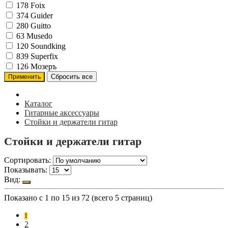
178
Foix
374
Guider
280
Guitto
63
Musedo
120
Soundking
839
Superfix
126
Мозеръ
Каталог
Гитарные аксессуары
Стойки и держатели гитар
Стойки и держатели гитар
Сортировать:
Показывать:
Вид:
Показано с 1 по 15 из 72 (всего 5 страниц)
1
2