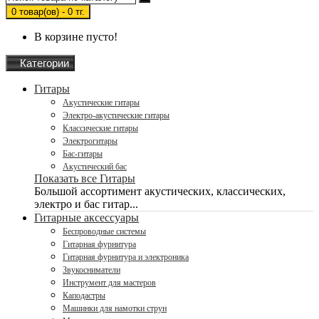
0 товар(ов) - 0 тг.
В корзине пусто!
Категории
Гитары
Акустические гитары
Электро-акустические гитары
Классические гитары
Электрогитары
Бас-гитары
Акустический бас
Показать все Гитары
Большой ассортимент акустических, классических,
электро и бас гитар...
Гитарные аксессуары
Беспроводные системы
Гитарная фурнитура
Гитарная фурнитура и электроника
Звукосниматели
Инструмент для мастеров
Каподастры
Машинки для намотки струн