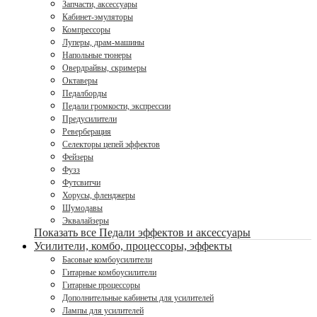
Запчасти, аксессуары
Кабинет-эмуляторы
Компрессоры
Луперы, драм-машины
Напольные тюнеры
Овердрайвы, скримеры
Октаверы
Педалборды
Педали громкости, экспрессии
Предусилители
Реверберация
Селекторы цепей эффектов
Фейзеры
Фузз
Футсвитчи
Хорусы, фленджеры
Шумодавы
Эквалайзеры
Показать все Педали эффектов и аксессуары
Усилители, комбо, процессоры, эффекты
Басовые комбоусилители
Гитарные комбоусилители
Гитарные процессоры
Дополнительные кабинеты для усилителей
Лампы для усилителей