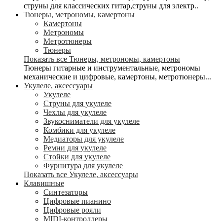
струны для классических гитар,струны для электр..
Тюнеры, метрономы, камертоны
Камертоны
Метрономы
Метротюнеры
Тюнеры
Показать все Тюнеры, метрономы, камертоны
Тюнеры гитарные и инструментальные, метрономы
механические и цифровые, камертоны, метротюнеры...
Укулеле, аксессуары
Укулеле
Струны для укулеле
Чехлы для укулеле
Звукосниматели для укулеле
Комбики для укулеле
Медиаторы для укулеле
Ремни для укулеле
Стойки для укулеле
Фурнитура для укулеле
Показать все Укулеле, аксессуары
Клавишные
Синтезаторы
Цифровые пианино
Цифровые рояли
MIDI-контроллеры