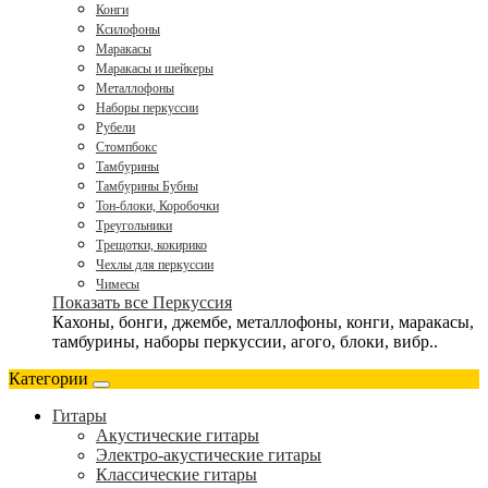
Конги
Ксилофоны
Маракасы
Маракасы и шейкеры
Металлофоны
Наборы перкуссии
Рубели
Стомпбокс
Тамбурины
Тамбурины Бубны
Тон-блоки, Коробочки
Треугольники
Трещотки, кокирико
Чехлы для перкуссии
Чимесы
Показать все Перкуссия
Кахоны, бонги, джембе, металлофоны, конги, маракасы,
тамбурины, наборы перкуссии, агого, блоки, вибр..
Категории
Гитары
Акустические гитары
Электро-акустические гитары
Классические гитары