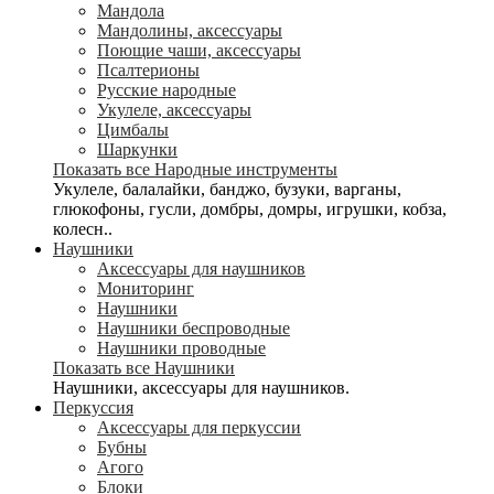
Мандола
Мандолины, аксессуары
Поющие чаши, аксессуары
Псалтерионы
Русские народные
Укулеле, аксессуары
Цимбалы
Шаркунки
Показать все Народные инструменты
Укулеле, балалайки, банджо, бузуки, варганы,
глюкофоны, гусли, домбры, домры, игрушки, кобза,
колесн..
Наушники
Аксессуары для наушников
Мониторинг
Наушники
Наушники беспроводные
Наушники проводные
Показать все Наушники
Наушники, аксессуары для наушников.
Перкуссия
Аксессуары для перкуссии
Бубны
Агого
Блоки