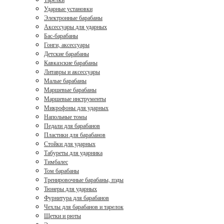
Тарелки
Ударные установки
Электронные барабаны
Аксессуары для ударных
Бас-барабаны
Гонги, аксессуары
Детские барабаны
Кавказские барабаны
Литавры и аксессуары
Малые барабаны
Маршевые барабаны
Маршевые инструменты
Микрофоны для ударных
Напольные томы
Педали для барабанов
Пластики для барабанов
Стойки для ударных
Табуреты для ударника
Тимбалес
Том барабаны
Тренировочные барабаны, пэды
Тюнеры для ударных
Фурнитура для барабанов
Чехлы для барабанов и тарелок
Щетки и рюты