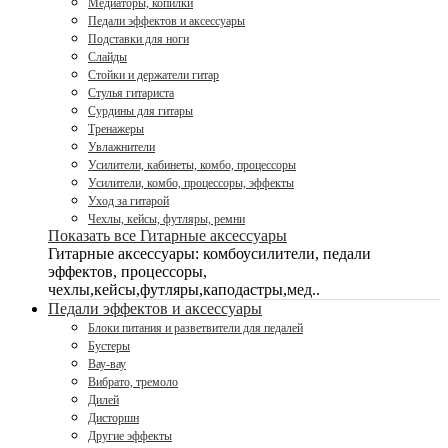
Медиаторы, копилки
Педали эффектов и аксессуары
Подставки для ноги
Слайды
Стойки и держатели гитар
Стулья гитариста
Сурдины для гитары
Тренажеры
Увлажнители
Усилители, кабинеты, комбо, процессоры
Усилители, комбо, процессоры, эффекты
Уход за гитарой
Чехлы, кейсы, футляры, ремни
Показать все Гитарные аксессуары
Гитарные аксессуары: комбоусилители, педали
эффектов, процессоры,
чехлы,кейсы,футляры,каподастры,мед..
Педали эффектов и аксессуары
Блоки питания и разветвители для педалей
Бустеры
Вау-вау
Вибрато, тремоло
Дилей
Дисторшн
Другие эффекты