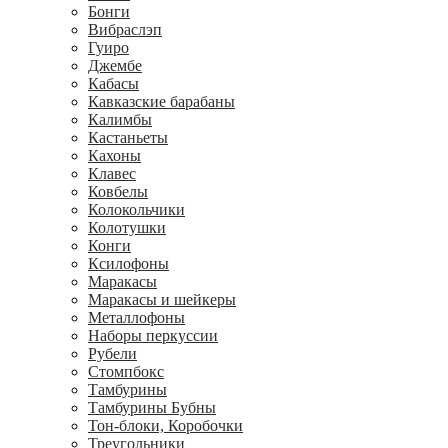
Бонги
Вибраслэп
Гуиро
Джембе
Кабасы
Кавказские барабаны
Калимбы
Кастаньеты
Кахоны
Клавес
Ковбелы
Колокольчики
Колотушки
Конги
Ксилофоны
Маракасы
Маракасы и шейкеры
Металлофоны
Наборы перкуссии
Рубели
Стомпбокс
Тамбурины
Тамбурины Бубны
Тон-блоки, Коробочки
Треугольники