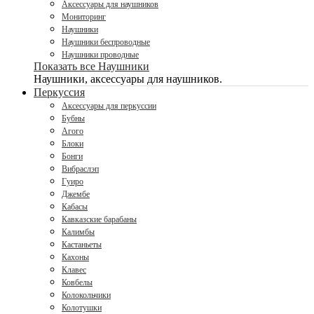
Аксессуары для наушников
Мониторинг
Наушники
Наушники беспроводные
Наушники проводные
Показать все Наушники
Наушники, аксессуары для наушников.
Перкуссия
Аксессуары для перкуссии
Бубны
Агого
Блоки
Бонги
Вибраслэп
Гуиро
Джембе
Кабасы
Кавказские барабаны
Калимбы
Кастаньеты
Кахоны
Клавес
Ковбелы
Колокольчики
Колотушки