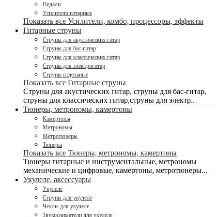
Педали
Усилители гитарные
Показать все Усилители, комбо, процессоры, эффекты
Гитарные струны
Струны для акустических гитар
Струны для бас-гитар
Струны для классических гитар
Струны для электрогитар
Струны отдельные
Показать все Гитарные струны
Струны для акустических гитар, струны для бас-гитар,
струны для классических гитар,струны для электр..
Тюнеры, метрономы, камертоны
Камертоны
Метрономы
Метротюнеры
Тюнеры
Показать все Тюнеры, метрономы, камертоны
Тюнеры гитарные и инструментальные, метрономы
механические и цифровые, камертоны, метротюнеры...
Укулеле, аксессуары
Укулеле
Струны для укулеле
Чехлы для укулеле
Звукосниматели для укулеле