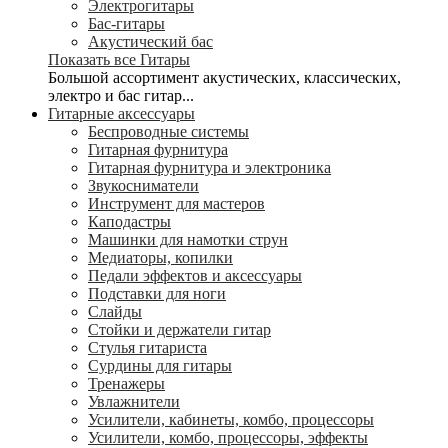
Электрогитары
Бас-гитары
Акустический бас
Показать все Гитары
Большой ассортимент акустических, классических,
электро и бас гитар...
Гитарные аксессуары
Беспроводные системы
Гитарная фурнитура
Гитарная фурнитура и электроника
Звукосниматели
Инструмент для мастеров
Каподастры
Машинки для намотки струн
Медиаторы, копилки
Педали эффектов и аксессуары
Подставки для ноги
Слайды
Стойки и держатели гитар
Стулья гитариста
Сурдины для гитары
Тренажеры
Увлажнители
Усилители, кабинеты, комбо, процессоры
Усилители, комбо, процессоры, эффекты