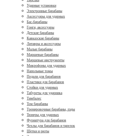
Тарелки
Ударные установки
Электронные барабаны
Аксессуары для ударных
Бас-барабаны
Гонги, аксессуары
Детские барабаны
Кавказские барабаны
Литавры и аксессуары
Малые барабаны
Маршевые барабаны
Маршевые инструменты
Микрофоны для ударных
Напольные томы
Педали для барабанов
Пластики для барабанов
Стойки для ударных
Табуреты для ударника
Тимбалес
Том барабаны
Тренировочные барабаны, пэды
Тюнеры для ударных
Фурнитура для барабанов
Чехлы для барабанов и тарелок
Щетки и рюты