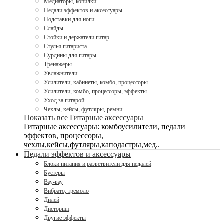
Медиаторы, копилки
Педали эффектов и аксессуары
Подставки для ноги
Слайды
Стойки и держатели гитар
Стулья гитариста
Сурдины для гитары
Тренажеры
Увлажнители
Усилители, кабинеты, комбо, процессоры
Усилители, комбо, процессоры, эффекты
Уход за гитарой
Чехлы, кейсы, футляры, ремни
Показать все Гитарные аксессуары
Гитарные аксессуары: комбоусилители, педали
эффектов, процессоры,
чехлы,кейсы,футляры,каподастры,мед..
Педали эффектов и аксессуары
Блоки питания и разветвители для педалей
Бустеры
Вау-вау
Вибрато, тремоло
Дилей
Дисторшн
Другие эффекты