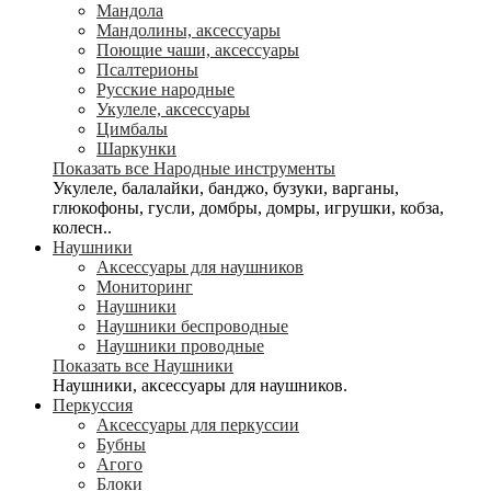
Мандола
Мандолины, аксессуары
Поющие чаши, аксессуары
Псалтерионы
Русские народные
Укулеле, аксессуары
Цимбалы
Шаркунки
Показать все Народные инструменты
Укулеле, балалайки, банджо, бузуки, варганы,
глюкофоны, гусли, домбры, домры, игрушки, кобза,
колесн..
Наушники
Аксессуары для наушников
Мониторинг
Наушники
Наушники беспроводные
Наушники проводные
Показать все Наушники
Наушники, аксессуары для наушников.
Перкуссия
Аксессуары для перкуссии
Бубны
Агого
Блоки