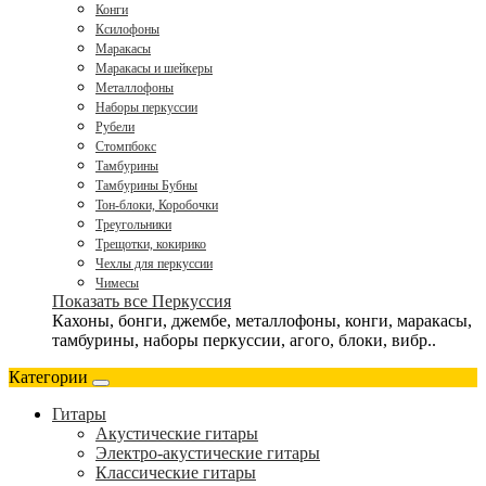
Конги
Ксилофоны
Маракасы
Маракасы и шейкеры
Металлофоны
Наборы перкуссии
Рубели
Стомпбокс
Тамбурины
Тамбурины Бубны
Тон-блоки, Коробочки
Треугольники
Трещотки, кокирико
Чехлы для перкуссии
Чимесы
Показать все Перкуссия
Кахоны, бонги, джембе, металлофоны, конги, маракасы,
тамбурины, наборы перкуссии, агого, блоки, вибр..
Категории
Гитары
Акустические гитары
Электро-акустические гитары
Классические гитары