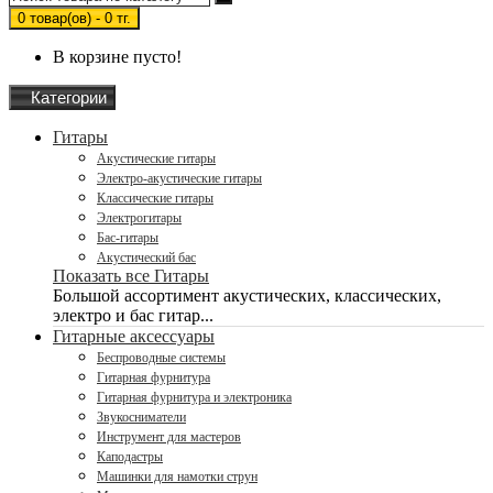
0 товар(ов) - 0 тг.
В корзине пусто!
Категории
Гитары
Акустические гитары
Электро-акустические гитары
Классические гитары
Электрогитары
Бас-гитары
Акустический бас
Показать все Гитары
Большой ассортимент акустических, классических,
электро и бас гитар...
Гитарные аксессуары
Беспроводные системы
Гитарная фурнитура
Гитарная фурнитура и электроника
Звукосниматели
Инструмент для мастеров
Каподастры
Машинки для намотки струн