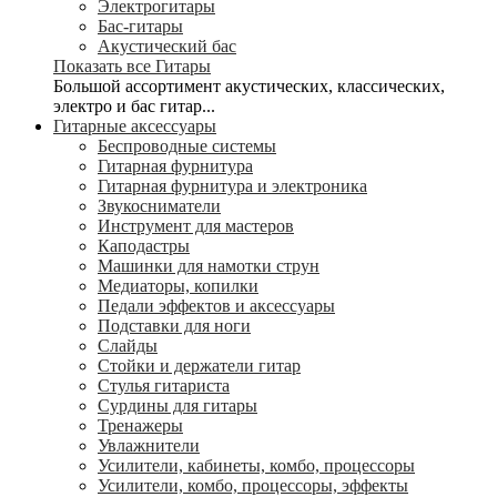
Электрогитары
Бас-гитары
Акустический бас
Показать все Гитары
Большой ассортимент акустических, классических,
электро и бас гитар...
Гитарные аксессуары
Беспроводные системы
Гитарная фурнитура
Гитарная фурнитура и электроника
Звукосниматели
Инструмент для мастеров
Каподастры
Машинки для намотки струн
Медиаторы, копилки
Педали эффектов и аксессуары
Подставки для ноги
Слайды
Стойки и держатели гитар
Стулья гитариста
Сурдины для гитары
Тренажеры
Увлажнители
Усилители, кабинеты, комбо, процессоры
Усилители, комбо, процессоры, эффекты