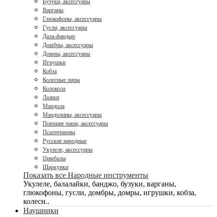
Бузуки, аксессуары
Варганы
Глюкофоны, аксессуары
Гусли, аксессуары
Дала-фандыр
Домбры, аксессуары
Домры, аксессуары
Игрушки
Кобза
Колесные лиры
Колокола
Ложки
Мандола
Мандолины, аксессуары
Поющие чаши, аксессуары
Псалтерионы
Русские народные
Укулеле, аксессуары
Цимбалы
Шаркунки
Показать все Народные инструменты
Укулеле, балалайки, банджо, бузуки, варганы,
глюкофоны, гусли, домбры, домры, игрушки, кобза,
колесн..
Наушники