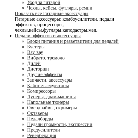
Уход за гитарой
Чехлы, кейсы, футляры, ремни
Показать все Гитарные аксессуары
Гитарные аксессуары: комбоусилители, педали
эффектов, процессоры,
чехлы,кейсы,футляры,каподастры,мед..
Педали эффектов и аксессуары
Блоки питания и разветвители для педалей
Бустеры
Вау-вау
Вибрато, тремоло
Дилей
Дисторшн
Другие эффекты
Запчасти, аксессуары
Кабинет-эмуляторы
Компрессоры
Луперы, драм-машины
Напольные тюнеры
Овердрайвы, скримеры
Октаверы
Педалборды
Педали громкости, экспрессии
Предусилители
Реверберация