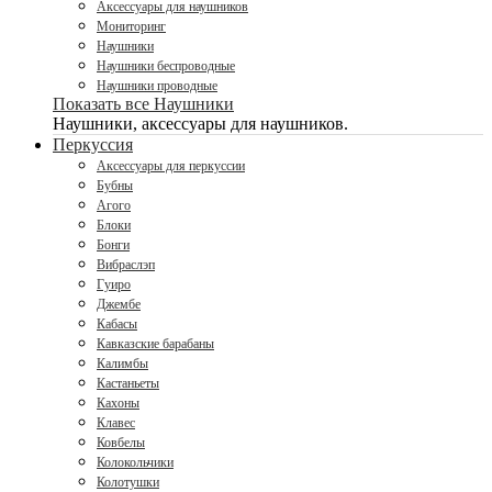
Аксессуары для наушников
Мониторинг
Наушники
Наушники беспроводные
Наушники проводные
Показать все Наушники
Наушники, аксессуары для наушников.
Перкуссия
Аксессуары для перкуссии
Бубны
Агого
Блоки
Бонги
Вибраслэп
Гуиро
Джембе
Кабасы
Кавказские барабаны
Калимбы
Кастаньеты
Кахоны
Клавес
Ковбелы
Колокольчики
Колотушки