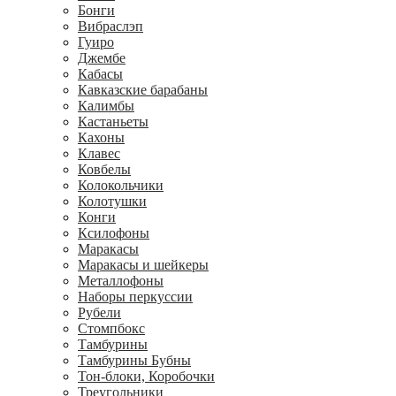
Бонги
Вибраслэп
Гуиро
Джембе
Кабасы
Кавказские барабаны
Калимбы
Кастаньеты
Кахоны
Клавес
Ковбелы
Колокольчики
Колотушки
Конги
Ксилофоны
Маракасы
Маракасы и шейкеры
Металлофоны
Наборы перкуссии
Рубели
Стомпбокс
Тамбурины
Тамбурины Бубны
Тон-блоки, Коробочки
Треугольники