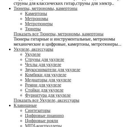
струны для классических гитар,струны для электр..
Тюнеры, метрономы, камертоны
Камертоны
Метрономы
Метротюнеры
Тюнеры
Показать все Тюнеры, метрономы, камертоны
Тюнеры гитарные и инструментальные, метрономы
механические и цифровые, камертоны, метротюнеры...
Укулеле, аксессуары
Укулеле
Струны для укулеле
Чехлы для укулеле
Звукосниматели для укулеле
Комбики для укулеле
Медиаторы для укулеле
Ремни для укулеле
Стойки для укулеле
Фурнитура для укулеле
Показать все Укулеле, аксессуары
Клавишные
Синтезаторы
Цифровые пианино
Цифровые рояли
MIDI-контроллеры