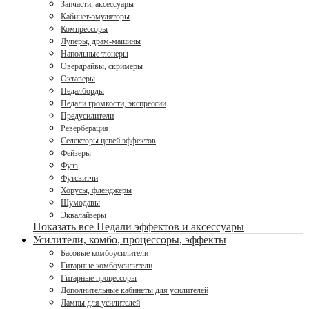
Запчасти, аксессуары
Кабинет-эмуляторы
Компрессоры
Луперы, драм-машины
Напольные тюнеры
Овердрайвы, скримеры
Октаверы
Педалборды
Педали громкости, экспрессии
Предусилители
Реверберация
Селекторы цепей эффектов
Фейзеры
Фузз
Футсвитчи
Хорусы, фленджеры
Шумодавы
Эквалайзеры
Показать все Педали эффектов и аксессуары
Усилители, комбо, процессоры, эффекты
Басовые комбоусилители
Гитарные комбоусилители
Гитарные процессоры
Дополнительные кабинеты для усилителей
Лампы для усилителей