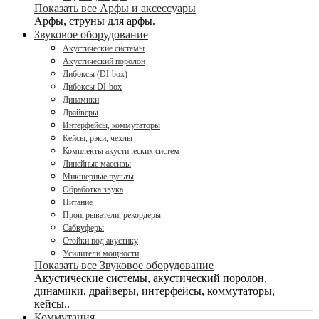
Показать все Арфы и аксессуары
Арфы, струны для арфы.
Звуковое оборудование
Акустические системы
Акустический поролон
Дибоксы (DI-box)
Дибоксы DI-box
Динамики
Драйверы
Интерфейсы, коммутаторы
Кейсы, рэки, чехлы
Комплекты акустических систем
Линейные массивы
Микшерные пульты
Обработка звука
Питание
Проигрыватели, рекордеры
Сабвуферы
Стойки под акустику
Усилители мощности
Показать все Звуковое оборудование
Акустические системы, акустический поролон,
динамики, драйверы, интерфейсы, коммутаторы,
кейсы..
Коммутация