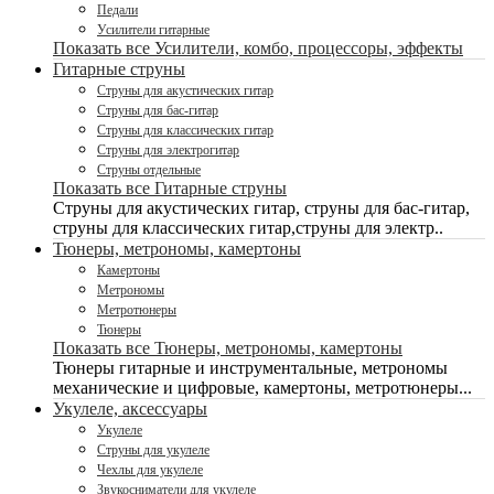
Педали
Усилители гитарные
Показать все Усилители, комбо, процессоры, эффекты
Гитарные струны
Струны для акустических гитар
Струны для бас-гитар
Струны для классических гитар
Струны для электрогитар
Струны отдельные
Показать все Гитарные струны
Струны для акустических гитар, струны для бас-гитар,
струны для классических гитар,струны для электр..
Тюнеры, метрономы, камертоны
Камертоны
Метрономы
Метротюнеры
Тюнеры
Показать все Тюнеры, метрономы, камертоны
Тюнеры гитарные и инструментальные, метрономы
механические и цифровые, камертоны, метротюнеры...
Укулеле, аксессуары
Укулеле
Струны для укулеле
Чехлы для укулеле
Звукосниматели для укулеле