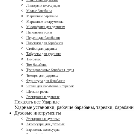
Кавказские барабаны
Литавры и аксессуары
Малые барабаны
Маршевые барабаны
Маршевые инструменты
Микрофоны для ударных
Напольные томы
Педали для барабанов
Пластики для барабанов
Стойки для ударных
Табуреты для ударника
Тимбалес
Том барабаны
Тренировочные барабаны, пэды
Тюнеры для ударных
Фурнитура для барабанов
Чехлы для барабанов и тарелок
Щетки и рюты
Электронные ударные
Показать все Ударные
Ударные установки, рабочие барабаны, тарелки, барабанн
Духовые инструменты
Электронные духовые
Аксессуары для духовых
Баритоны, аксессуары