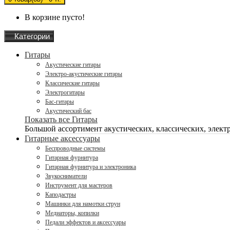
В корзине пусто!
Категории
Гитары
Акустические гитары
Электро-акустические гитары
Классические гитары
Электрогитары
Бас-гитары
Акустический бас
Показать все Гитары
Большой ассортимент акустических, классических, электро
Гитарные аксессуары
Беспроводные системы
Гитарная фурнитура
Гитарная фурнитура и электроника
Звукосниматели
Инструмент для мастеров
Каподастры
Машинки для намотки струн
Медиаторы, копилки
Педали эффектов и аксессуары