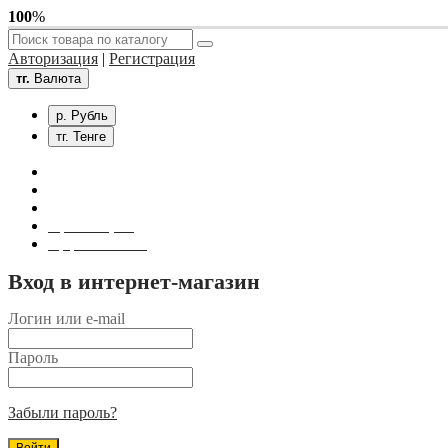
100
%
Авторизация
|
Регистрация
тг.
Валюта
р. Рубль
тг. Тенге
Связаться с нами
Личный кабинет
Корзина покупок
Оформление заказа
Вход в интернет-магазин
Логин или e-mail
Пароль
Забыли пароль?