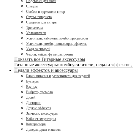
Подставки для ноги
Слайды
Стойки и держатели гитар
Стулья гитариста
Сурдины для гитары
Тренажеры
Увлажнители
Усилители, кабинеты, комбо, процессоры
Усилители, комбо, процессоры, эффекты
Уход за гитарой
Чехлы, кейсы, футляры, ремни
Показать все Гитарные аксессуары
Гитарные аксессуары: комбоусилители, педали эффектов,
Педали эффектов и аксессуары
Блоки питания и разветвители для педалей
Бустеры
Вау-вау
Вибрато, тремоло
Дилей
Дисторшн
Другие эффекты
Запчасти, аксессуары
Кабинет-эмуляторы
Компрессоры
Луперы, драм-машины