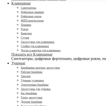
Клавишные
Синтезаторы
Цифровые пианино
Цифровые рояли
MIDI-контроллеры
Пианино
Рояли
Банкетки
Стулья
Аксессуары для клавишных
Стойки для клавишных
Чехлы и накидки для клавишных
Показать все Клавишные
Синтезаторы, цифровые фортепиано, цифровые рояли, пи
Ударные
Барабанные палочки, аксессуары
Рабочие барабаны
Тарелки
Ударные установки
Электронные барабаны
Аксессуары для ударных
Бас-барабаны
Гонги, аксессуары
Детские барабаны