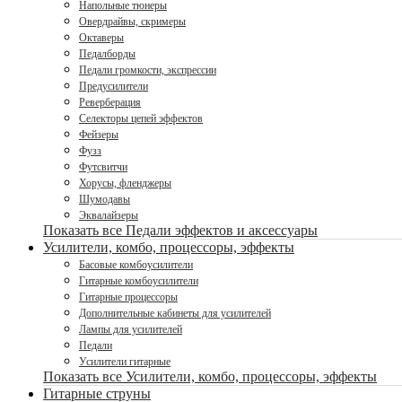
Напольные тюнеры
Овердрайвы, скримеры
Октаверы
Педалборды
Педали громкости, экспрессии
Предусилители
Реверберация
Селекторы цепей эффектов
Фейзеры
Фузз
Футсвитчи
Хорусы, фленджеры
Шумодавы
Эквалайзеры
Показать все Педали эффектов и аксессуары
Усилители, комбо, процессоры, эффекты
Басовые комбоусилители
Гитарные комбоусилители
Гитарные процессоры
Дополнительные кабинеты для усилителей
Лампы для усилителей
Педали
Усилители гитарные
Показать все Усилители, комбо, процессоры, эффекты
Гитарные струны