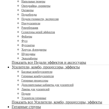
Напольные тюнеры
Овердрайвы, скримеры
Октаверы
Педалборды
Педали громкости, экспрессии
Предусилители
Реверберация
Селекторы цепей эффектов
Фейзеры
Фузз
Футсвитчи
Хорусы, фленджеры
Шумодавы
Эквалайзеры
Показать все Педали эффектов и аксессуары
Усилители, комбо, процессоры, эффекты
Басовые комбоусилители
Гитарные комбоусилители
Гитарные процессоры
Дополнительные кабинеты для усилителей
Лампы для усилителей
Педали
Усилители гитарные
Показать все Усилители, комбо, процессоры, эффекты
Гитарные струны