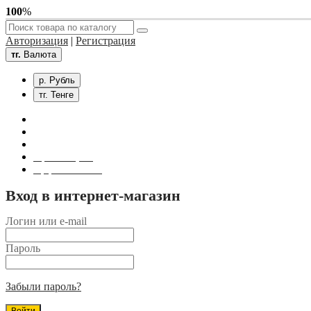
100
%
Авторизация
|
Регистрация
тг.
Валюта
р. Рубль
тг. Тенге
Связаться с нами
Личный кабинет
Корзина покупок
Оформление заказа
Вход в интернет-магазин
Логин или e-mail
Пароль
Забыли пароль?