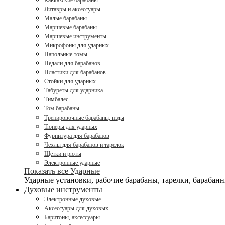
Кавказские барабаны
Литавры и аксессуары
Малые барабаны
Маршевые барабаны
Маршевые инструменты
Микрофоны для ударных
Напольные томы
Педали для барабанов
Пластики для барабанов
Стойки для ударных
Табуреты для ударника
Тимбалес
Том барабаны
Тренировочные барабаны, пэды
Тюнеры для ударных
Фурнитура для барабанов
Чехлы для барабанов и тарелок
Щетки и рюты
Электронные ударные
Показать все Ударные
Ударные установки, рабочие барабаны, тарелки, барабанн
Духовые инструменты
Электронные духовые
Аксессуары для духовых
Баритоны, аксессуары