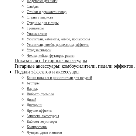
Подставки для ноги
Слайды
Стойки и держатели гитар
Стулья гитариста
Сурдины для гитары
Тренажеры
Увлажнители
Усилители, кабинеты, комбо, процессоры
Усилители, комбо, процессоры, эффекты
Уход за гитарой
Чехлы, кейсы, футляры, ремни
Показать все Гитарные аксессуары
Гитарные аксессуары: комбоусилители, педали эффектов,
Педали эффектов и аксессуары
Блоки питания и разветвители для педалей
Бустеры
Вау-вау
Вибрато, тремоло
Дилей
Дисторшн
Другие эффекты
Запчасти, аксессуары
Кабинет-эмуляторы
Компрессоры
Луперы, драм-машины