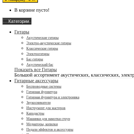
В корзине пусто!
Категории
Гитары
Акустические гитары
Электро-акустические гитары
Классические гитары
Электрогитары
Бас-гитары
Акустический бас
Показать все Гитары
Большой ассортимент акустических, классических, электро
Гитарные аксессуары
Беспроводные системы
Гитарная фурнитура
Гитарная фурнитура и электроника
Звукосниматели
Инструмент для мастеров
Каподастры
Машинки для намотки струн
Медиаторы, копилки
Педали эффектов и аксессуары