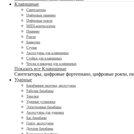
Клавишные
Синтезаторы
Цифровые пианино
Цифровые рояли
MIDI-контроллеры
Пианино
Рояли
Банкетки
Стулья
Аксессуары для клавишных
Стойки для клавишных
Чехлы и накидки для клавишных
Показать все Клавишные
Синтезаторы, цифровые фортепиано, цифровые рояли, пи
Ударные
Барабанные палочки, аксессуары
Рабочие барабаны
Тарелки
Ударные установки
Электронные барабаны
Аксессуары для ударных
Бас-барабаны
Гонги, аксессуары
Детские барабаны