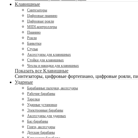
Клавишные
Синтезаторы
Цифровые пианино
Цифровые рояли
MIDI-контроллеры
Пианино
Рояли
Банкетки
Стулья
Аксессуары для клавишных
Стойки для клавишных
Чехлы и накидки для клавишных
Показать все Клавишные
Синтезаторы, цифровые фортепиано, цифровые рояли, пи
Ударные
Барабанные палочки, аксессуары
Рабочие барабаны
Тарелки
Ударные установки
Электронные барабаны
Аксессуары для ударных
Бас-барабаны
Гонги, аксессуары
Детские барабаны