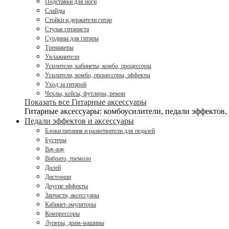
Подставки для ноги
Слайды
Стойки и держатели гитар
Стулья гитариста
Сурдины для гитары
Тренажеры
Увлажнители
Усилители, кабинеты, комбо, процессоры
Усилители, комбо, процессоры, эффекты
Уход за гитарой
Чехлы, кейсы, футляры, ремни
Показать все Гитарные аксессуары
Гитарные аксессуары: комбоусилители, педали эффектов,
Педали эффектов и аксессуары
Блоки питания и разветвители для педалей
Бустеры
Вау-вау
Вибрато, тремоло
Дилей
Дисторшн
Другие эффекты
Запчасти, аксессуары
Кабинет-эмуляторы
Компрессоры
Луперы, драм-машины