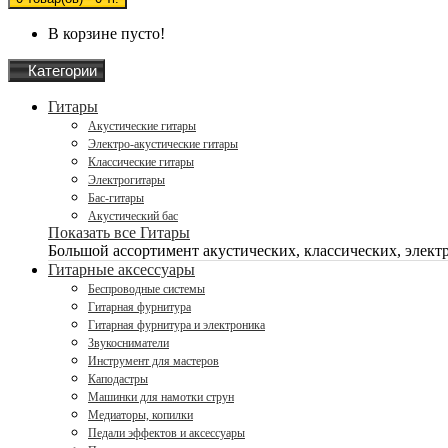
В корзине пусто!
Категории
Гитары
Акустические гитары
Электро-акустические гитары
Классические гитары
Электрогитары
Бас-гитары
Акустический бас
Показать все Гитары
Большой ассортимент акустических, классических, электро
Гитарные аксессуары
Беспроводные системы
Гитарная фурнитура
Гитарная фурнитура и электроника
Звукосниматели
Инструмент для мастеров
Каподастры
Машинки для намотки струн
Медиаторы, копилки
Педали эффектов и аксессуары