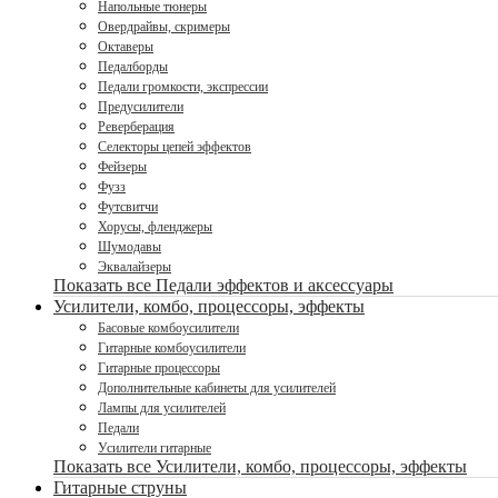
Напольные тюнеры
Овердрайвы, скримеры
Октаверы
Педалборды
Педали громкости, экспрессии
Предусилители
Реверберация
Селекторы цепей эффектов
Фейзеры
Фузз
Футсвитчи
Хорусы, фленджеры
Шумодавы
Эквалайзеры
Показать все Педали эффектов и аксессуары
Усилители, комбо, процессоры, эффекты
Басовые комбоусилители
Гитарные комбоусилители
Гитарные процессоры
Дополнительные кабинеты для усилителей
Лампы для усилителей
Педали
Усилители гитарные
Показать все Усилители, комбо, процессоры, эффекты
Гитарные струны