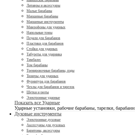
Кавказские барабаны
Литавры и аксессуары
Малые барабаны
Маршевые барабаны
Маршевые инструменты
Микрофоны для ударных
Напольные томы
Педали для барабанов
Пластики для барабанов
Стойки для ударных
Табуреты для ударника
Тимбалес
Том барабаны
Тренировочные барабаны, пэды
Тюнеры для ударных
Фурнитура для барабанов
Чехлы для барабанов и тарелок
Щетки и рюты
Электронные ударные
Показать все Ударные
Ударные установки, рабочие барабаны, тарелки, барабанн
Духовые инструменты
Электронные духовые
Аксессуары для духовых
Баритоны, аксессуары