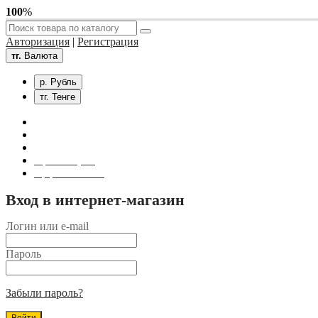
100
%
Авторизация
|
Регистрация
тг.
Валюта
р. Рубль
тг. Тенге
Связаться с нами
Личный кабинет
Корзина покупок
Оформление заказа
Вход в интернет-магазин
Логин или e-mail
Пароль
Забыли пароль?