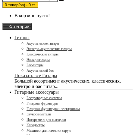
0 товар(ов) - 0 тг.
В корзине пусто!
Категории
Гитары
Акустические гитары
Электро-акустические гитары
Классические гитары
Электрогитары
Бас-гитары
Акустический бас
Показать все Гитары
Большой ассортимент акустических, классических,
электро и бас гитар...
Гитарные аксессуары
Беспроводные системы
Гитарная фурнитура
Гитарная фурнитура и электроника
Звукосниматели
Инструмент для мастеров
Каподастры
Машинки для намотки струн