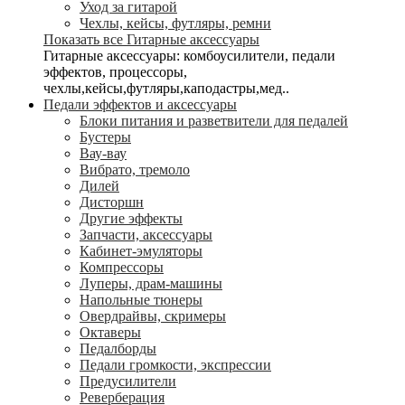
Уход за гитарой
Чехлы, кейсы, футляры, ремни
Показать все Гитарные аксессуары
Гитарные аксессуары: комбоусилители, педали
эффектов, процессоры,
чехлы,кейсы,футляры,каподастры,мед..
Педали эффектов и аксессуары
Блоки питания и разветвители для педалей
Бустеры
Вау-вау
Вибрато, тремоло
Дилей
Дисторшн
Другие эффекты
Запчасти, аксессуары
Кабинет-эмуляторы
Компрессоры
Луперы, драм-машины
Напольные тюнеры
Овердрайвы, скримеры
Октаверы
Педалборды
Педали громкости, экспрессии
Предусилители
Реверберация