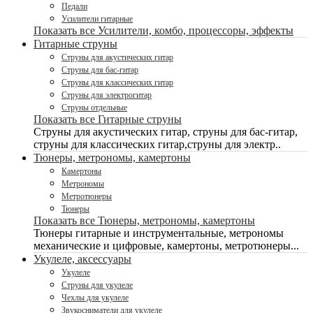
Педали
Усилители гитарные
Показать все Усилители, комбо, процессоры, эффекты
Гитарные струны
Струны для акустических гитар
Струны для бас-гитар
Струны для классических гитар
Струны для электрогитар
Струны отдельные
Показать все Гитарные струны
Струны для акустических гитар, струны для бас-гитар,
струны для классических гитар,струны для электр..
Тюнеры, метрономы, камертоны
Камертоны
Метрономы
Метротюнеры
Тюнеры
Показать все Тюнеры, метрономы, камертоны
Тюнеры гитарные и инструментальные, метрономы
механические и цифровые, камертоны, метротюнеры...
Укулеле, аксессуары
Укулеле
Струны для укулеле
Чехлы для укулеле
Звукосниматели для укулеле