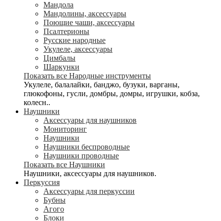
Мандола
Мандолины, аксессуары
Поющие чаши, аксессуары
Псалтерионы
Русские народные
Укулеле, аксессуары
Цимбалы
Шаркунки
Показать все Народные инструменты
Укулеле, балалайки, банджо, бузуки, варганы,
глюкофоны, гусли, домбры, домры, игрушки, кобза,
колесн..
Наушники
Аксессуары для наушников
Мониторинг
Наушники
Наушники беспроводные
Наушники проводные
Показать все Наушники
Наушники, аксессуары для наушников.
Перкуссия
Аксессуары для перкуссии
Бубны
Агого
Блоки