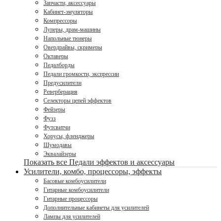
Запчасти, аксессуары
Кабинет-эмуляторы
Компрессоры
Луперы, драм-машины
Напольные тюнеры
Овердрайвы, скримеры
Октаверы
Педалборды
Педали громкости, экспрессии
Предусилители
Реверберация
Селекторы цепей эффектов
Фейзеры
Фузз
Футсвитчи
Хорусы, фленджеры
Шумодавы
Эквалайзеры
Показать все Педали эффектов и аксессуары
Усилители, комбо, процессоры, эффекты
Басовые комбоусилители
Гитарные комбоусилители
Гитарные процессоры
Дополнительные кабинеты для усилителей
Лампы для усилителей