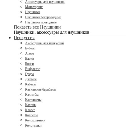
Аксессуары для наушников
Мониторинг
Наушники
Наушники беспроводные
Наушники проводные
Показать все Наушники
Наушники, аксессуары для наушников.
Перкуссия
Аксессуары для перкуссии
Бубны
Агого
Блоки
Бонги
Вибраслэп
Гуиро
Джембе
Кабасы
Кавказские барабаны
Калимбы
Кастаньеты
Кахоны
Клавес
Ковбелы
Колокольчики
Колотушки