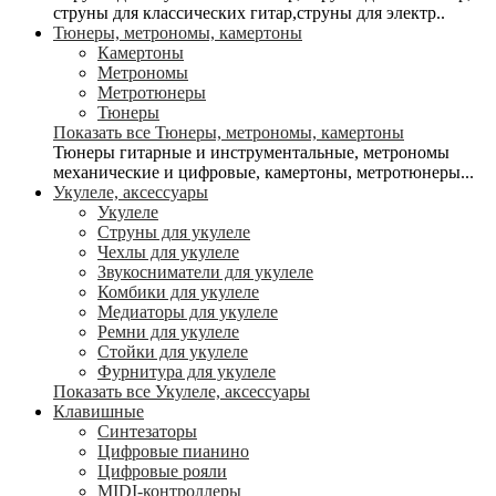
струны для классических гитар,струны для электр..
Тюнеры, метрономы, камертоны
Камертоны
Метрономы
Метротюнеры
Тюнеры
Показать все Тюнеры, метрономы, камертоны
Тюнеры гитарные и инструментальные, метрономы
механические и цифровые, камертоны, метротюнеры...
Укулеле, аксессуары
Укулеле
Струны для укулеле
Чехлы для укулеле
Звукосниматели для укулеле
Комбики для укулеле
Медиаторы для укулеле
Ремни для укулеле
Стойки для укулеле
Фурнитура для укулеле
Показать все Укулеле, аксессуары
Клавишные
Синтезаторы
Цифровые пианино
Цифровые рояли
MIDI-контроллеры