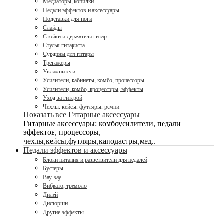
Медиаторы, копилки
Педали эффектов и аксессуары
Подставки для ноги
Слайды
Стойки и держатели гитар
Стулья гитариста
Сурдины для гитары
Тренажеры
Увлажнители
Усилители, кабинеты, комбо, процессоры
Усилители, комбо, процессоры, эффекты
Уход за гитарой
Чехлы, кейсы, футляры, ремни
Показать все Гитарные аксессуары
Гитарные аксессуары: комбоусилители, педали
эффектов, процессоры,
чехлы,кейсы,футляры,каподастры,мед..
Педали эффектов и аксессуары
Блоки питания и разветвители для педалей
Бустеры
Вау-вау
Вибрато, тремоло
Дилей
Дисторшн
Другие эффекты