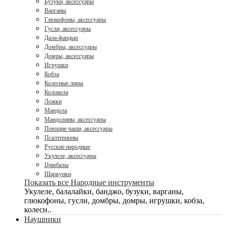
Бузуки, аксессуары
Варганы
Глюкофоны, аксессуары
Гусли, аксессуары
Дала-фандыр
Домбры, аксессуары
Домры, аксессуары
Игрушки
Кобза
Колесные лиры
Колокола
Ложки
Мандола
Мандолины, аксессуары
Поющие чаши, аксессуары
Псалтерионы
Русские народные
Укулеле, аксессуары
Цимбалы
Шаркунки
Показать все Народные инструменты
Укулеле, балалайки, банджо, бузуки, варганы,
глюкофоны, гусли, домбры, домры, игрушки, кобза,
колесн..
Наушники