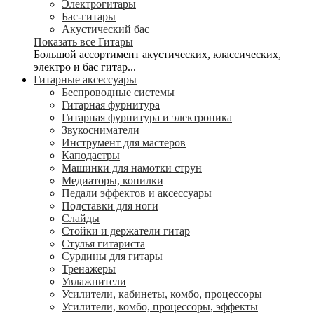
Электрогитары
Бас-гитары
Акустический бас
Показать все Гитары
Большой ассортимент акустических, классических,
электро и бас гитар...
Гитарные аксессуары
Беспроводные системы
Гитарная фурнитура
Гитарная фурнитура и электроника
Звукосниматели
Инструмент для мастеров
Каподастры
Машинки для намотки струн
Медиаторы, копилки
Педали эффектов и аксессуары
Подставки для ноги
Слайды
Стойки и держатели гитар
Стулья гитариста
Сурдины для гитары
Тренажеры
Увлажнители
Усилители, кабинеты, комбо, процессоры
Усилители, комбо, процессоры, эффекты