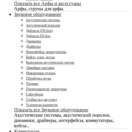
Показать все Арфы и аксессуары
Арфы, струны для арфы.
Звуковое оборудование
Акустические системы
Акустический поролон
Дибоксы (DI-box)
Дибоксы DI-box
Динамики
Драйверы
Интерфейсы, коммутаторы
Кейсы, рэки, чехлы
Комплекты акустических систем
Линейные массивы
Микшерные пульты
Обработка звука
Питание
Проигрыватели, рекордеры
Сабвуферы
Стойки под акустику
Усилители мощности
Показать все Звуковое оборудование
Акустические системы, акустический поролон,
динамики, драйверы, интерфейсы, коммутаторы,
кейсы..
Коммутация