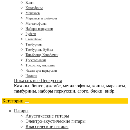
Конги
Ксилофоны
Маракасы
Маракасы и шейкеры
Металлофоны
Наборы перкуссии
Рубели
Стомпбокс
Тамбурины
Тамбурины Бубны
Тон-блоки, Коробочки
Треугольники
Трещотки, кокирико
Чехлы для перкуссии
Чимесы
Показать все Перкуссия
Кахоны, бонги, джембе, металлофоны, конги, маракасы,
тамбурины, наборы перкуссии, агого, блоки, вибр..
Категории
Гитары
Акустические гитары
Электро-акустические гитары
Классические гитары