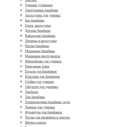
Тарелки
Ударные установки
Электронные барабаны
Аксессуары для ударных
Бас-барабаны
Гонги, аксессуары
Детские барабаны
Кавказские барабаны
Литавры и аксессуары
Малые барабаны
Маршевые барабаны
Маршевые инструменты
Микрофоны для ударных
Напольные томы
Педали для барабанов
Пластики для барабанов
Стойки для ударных
Табуреты для ударника
Тимбалес
Том барабаны
Тренировочные барабаны, пэды
Тюнеры для ударных
Фурнитура для барабанов
Чехлы для барабанов и тарелок
Щетки и рюты