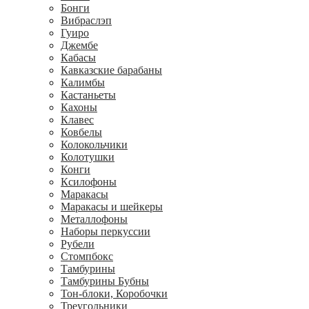
Бонги
Вибраслэп
Гуиро
Джембе
Кабасы
Кавказские барабаны
Калимбы
Кастаньеты
Кахоны
Клавес
Ковбелы
Колокольчики
Колотушки
Конги
Ксилофоны
Маракасы
Маракасы и шейкеры
Металлофоны
Наборы перкуссии
Рубели
Стомпбокс
Тамбурины
Тамбурины Бубны
Тон-блоки, Коробочки
Треугольники