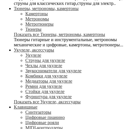
струны для классических гитар,струны для электр..
Тюнеры, метрономы, камертоны
Камертоны
Метрономы
Метротюнеры
Тюнеры
Показать все Тюнеры, метрономы, камертоны
Тюнеры гитарные и инструментальные, метрономы
механические и цифровые, камертоны, метротюнеры...
Укулеле, аксессуары
Укулеле
Струны для укулеле
Чехлы для укулеле
Звукосниматели для укулеле
Комбики для укулеле
Медиаторы для укулеле
Ремни для укулеле
Стойки для укулеле
Фурнитура для укулеле
Показать все Укулеле, аксессуары
Клавишные
Синтезаторы
Цифровые пианино
Цифровые рояли
MIDI-контроллеры