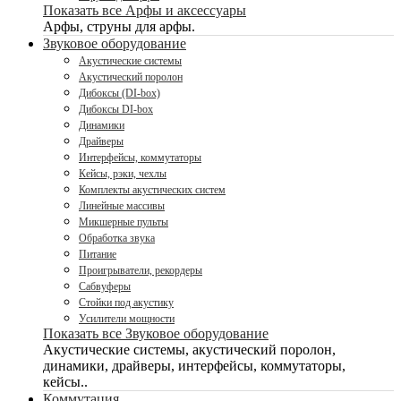
Показать все Арфы и аксессуары
Арфы, струны для арфы.
Звуковое оборудование
Акустические системы
Акустический поролон
Дибоксы (DI-box)
Дибоксы DI-box
Динамики
Драйверы
Интерфейсы, коммутаторы
Кейсы, рэки, чехлы
Комплекты акустических систем
Линейные массивы
Микшерные пульты
Обработка звука
Питание
Проигрыватели, рекордеры
Сабвуферы
Стойки под акустику
Усилители мощности
Показать все Звуковое оборудование
Акустические системы, акустический поролон,
динамики, драйверы, интерфейсы, коммутаторы,
кейсы..
Коммутация