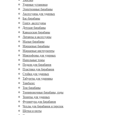
Тарелки
Ударные установки
Электронные барабаны
Аксессуары для ударных
Бас-барабаны
Гонги, аксессуары
Детские барабаны
Кавказские барабаны
Литавры и аксессуары
Малые барабаны
Маршевые барабаны
Маршевые инструменты
Микрофоны для ударных
Напольные томы
Педали для барабанов
Пластики для барабанов
Стойки для ударных
Табуреты для ударника
Тимбалес
Том барабаны
Тренировочные барабаны, пэды
Тюнеры для ударных
Фурнитура для барабанов
Чехлы для барабанов и тарелок
Щетки и рюты