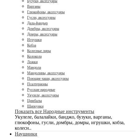
Бузуки, аксессуары
Варганы
Глюкофоны, аксессуары
Гусли, аксессуары
Дала-фандыр
Домбры, аксессуары
Домры, аксессуары
Игрушки
Кобза
Колесные лиры
Колокола
Ложки
Мандола
Мандолины, аксессуары
Поющие чаши, аксессуары
Псалтерионы
Русские народные
Укулеле, аксессуары
Цимбалы
Шаркунки
Показать все Народные инструменты
Укулеле, балалайки, банджо, бузуки, варганы,
глюкофоны, гусли, домбры, домры, игрушки, кобза,
колесн..
Наушники