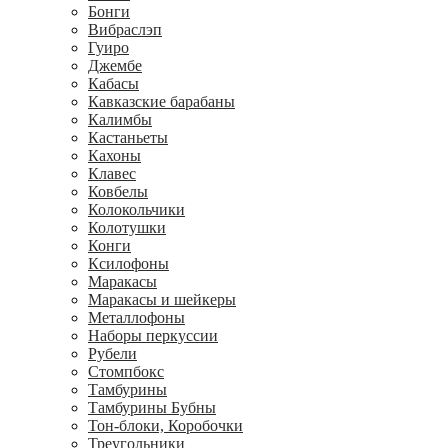
Бонги
Вибраслэп
Гуиро
Джембе
Кабасы
Кавказские барабаны
Калимбы
Кастаньеты
Кахоны
Клавес
Ковбелы
Колокольчики
Колотушки
Конги
Ксилофоны
Маракасы
Маракасы и шейкеры
Металлофоны
Наборы перкуссии
Рубели
Стомпбокс
Тамбурины
Тамбурины Бубны
Тон-блоки, Коробочки
Треугольники