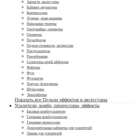
Запчасти, аксессуары
Кабинет-эмуляторы
Компрессоры
Луперы, драм-машины
Напольные тюнеры
Овердрайвы, скримеры
Октаверы
Педалборды
Педали громкости, экспрессии
Предусилители
Реверберация
Селекторы цепей эффектов
Фейзеры
Фузз
Футсвитчи
Хорусы, фленджеры
Шумодавы
Эквалайзеры
Показать все Педали эффектов и аксессуары
Усилители, комбо, процессоры, эффекты
Басовые комбоусилители
Гитарные комбоусилители
Гитарные процессоры
Дополнительные кабинеты для усилителей
Лампы для усилителей