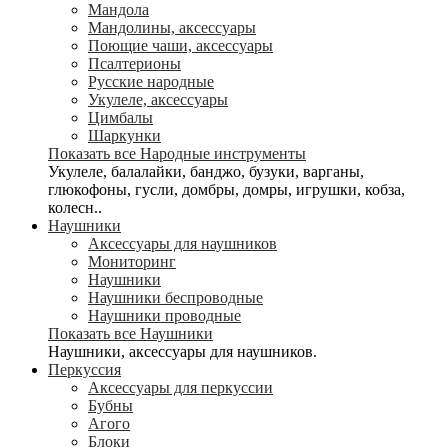
Мандола
Мандолины, аксессуары
Поющие чаши, аксессуары
Псалтерионы
Русские народные
Укулеле, аксессуары
Цимбалы
Шаркунки
Показать все Народные инструменты
Укулеле, балалайки, банджо, бузуки, варганы,
глюкофоны, гусли, домбры, домры, игрушки, кобза,
колесн..
Наушники
Аксессуары для наушников
Мониторинг
Наушники
Наушники беспроводные
Наушники проводные
Показать все Наушники
Наушники, аксессуары для наушников.
Перкуссия
Аксессуары для перкуссии
Бубны
Агого
Блоки