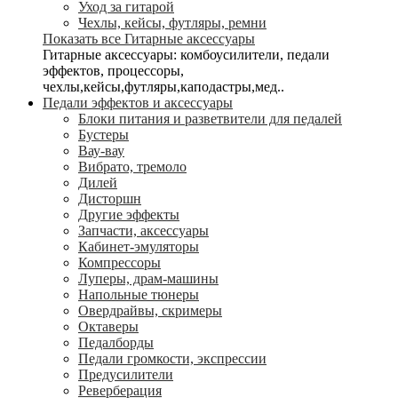
Уход за гитарой
Чехлы, кейсы, футляры, ремни
Показать все Гитарные аксессуары
Гитарные аксессуары: комбоусилители, педали
эффектов, процессоры,
чехлы,кейсы,футляры,каподастры,мед..
Педали эффектов и аксессуары
Блоки питания и разветвители для педалей
Бустеры
Вау-вау
Вибрато, тремоло
Дилей
Дисторшн
Другие эффекты
Запчасти, аксессуары
Кабинет-эмуляторы
Компрессоры
Луперы, драм-машины
Напольные тюнеры
Овердрайвы, скримеры
Октаверы
Педалборды
Педали громкости, экспрессии
Предусилители
Реверберация