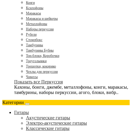
Конги
Ксилофоны
Маракасы
Маракасы и шейкеры
Металлофоны
Наборы перкуссии
Рубели
Стомпбокс
Тамбурины
Тамбурины Бубны
Тон-блоки, Коробочки
Треугольники
Трещотки, кокирико
Чехлы для перкуссии
Чимесы
Показать все Перкуссия
Кахоны, бонги, джембе, металлофоны, конги, маракасы,
тамбурины, наборы перкуссии, агого, блоки, вибр..
Категории
Гитары
Акустические гитары
Электро-акустические гитары
Классические гитары