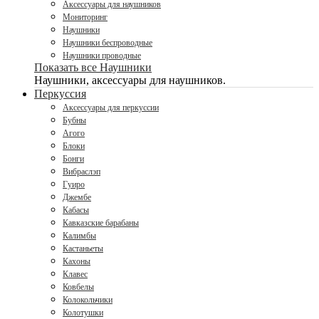
Аксессуары для наушников
Мониторинг
Наушники
Наушники беспроводные
Наушники проводные
Показать все Наушники
Наушники, аксессуары для наушников.
Перкуссия
Аксессуары для перкуссии
Бубны
Агого
Блоки
Бонги
Вибраслэп
Гуиро
Джембе
Кабасы
Кавказские барабаны
Калимбы
Кастаньеты
Кахоны
Клавес
Ковбелы
Колокольчики
Колотушки