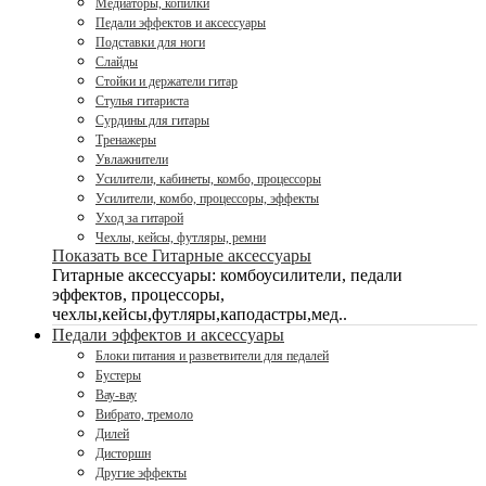
Медиаторы, копилки
Педали эффектов и аксессуары
Подставки для ноги
Слайды
Стойки и держатели гитар
Стулья гитариста
Сурдины для гитары
Тренажеры
Увлажнители
Усилители, кабинеты, комбо, процессоры
Усилители, комбо, процессоры, эффекты
Уход за гитарой
Чехлы, кейсы, футляры, ремни
Показать все Гитарные аксессуары
Гитарные аксессуары: комбоусилители, педали
эффектов, процессоры,
чехлы,кейсы,футляры,каподастры,мед..
Педали эффектов и аксессуары
Блоки питания и разветвители для педалей
Бустеры
Вау-вау
Вибрато, тремоло
Дилей
Дисторшн
Другие эффекты