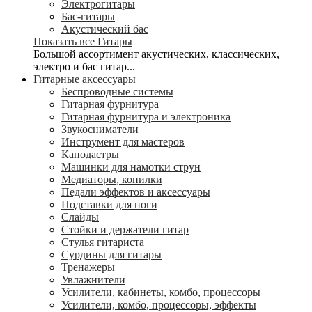
Электрогитары
Бас-гитары
Акустический бас
Показать все Гитары
Большой ассортимент акустических, классических,
электро и бас гитар...
Гитарные аксессуары
Беспроводные системы
Гитарная фурнитура
Гитарная фурнитура и электроника
Звукосниматели
Инструмент для мастеров
Каподастры
Машинки для намотки струн
Медиаторы, копилки
Педали эффектов и аксессуары
Подставки для ноги
Слайды
Стойки и держатели гитар
Стулья гитариста
Сурдины для гитары
Тренажеры
Увлажнители
Усилители, кабинеты, комбо, процессоры
Усилители, комбо, процессоры, эффекты