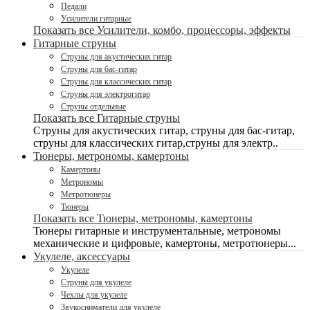
Педали
Усилители гитарные
Показать все Усилители, комбо, процессоры, эффекты
Гитарные струны
Струны для акустических гитар
Струны для бас-гитар
Струны для классических гитар
Струны для электрогитар
Струны отдельные
Показать все Гитарные струны
Струны для акустических гитар, струны для бас-гитар,
струны для классических гитар,струны для электр..
Тюнеры, метрономы, камертоны
Камертоны
Метрономы
Метротюнеры
Тюнеры
Показать все Тюнеры, метрономы, камертоны
Тюнеры гитарные и инструментальные, метрономы
механические и цифровые, камертоны, метротюнеры...
Укулеле, аксессуары
Укулеле
Струны для укулеле
Чехлы для укулеле
Звукосниматели для укулеле