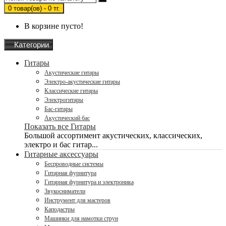
0 товар(ов) - 0 тг.
В корзине пусто!
Категории
Гитары
Акустические гитары
Электро-акустические гитары
Классические гитары
Электрогитары
Бас-гитары
Акустический бас
Показать все Гитары
Большой ассортимент акустических, классических,
электро и бас гитар...
Гитарные аксессуары
Беспроводные системы
Гитарная фурнитура
Гитарная фурнитура и электроника
Звукосниматели
Инструмент для мастеров
Каподастры
Машинки для намотки струн