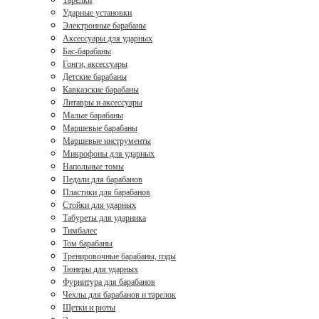
Тарелки
Ударные установки
Электронные барабаны
Аксессуары для ударных
Бас-барабаны
Гонги, аксессуары
Детские барабаны
Кавказские барабаны
Литавры и аксессуары
Малые барабаны
Маршевые барабаны
Маршевые инструменты
Микрофоны для ударных
Напольные томы
Педали для барабанов
Пластики для барабанов
Стойки для ударных
Табуреты для ударника
Тимбалес
Том барабаны
Тренировочные барабаны, пэды
Тюнеры для ударных
Фурнитура для барабанов
Чехлы для барабанов и тарелок
Щетки и рюты