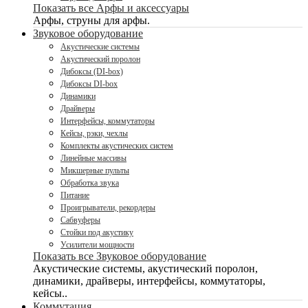
Показать все Арфы и аксессуары
Арфы, струны для арфы.
Звуковое оборудование
Акустические системы
Акустический поролон
Дибоксы (DI-box)
Дибоксы DI-box
Динамики
Драйверы
Интерфейсы, коммутаторы
Кейсы, рэки, чехлы
Комплекты акустических систем
Линейные массивы
Микшерные пульты
Обработка звука
Питание
Проигрыватели, рекордеры
Сабвуферы
Стойки под акустику
Усилители мощности
Показать все Звуковое оборудование
Акустические системы, акустический поролон,
динамики, драйверы, интерфейсы, коммутаторы,
кейсы..
Коммутация