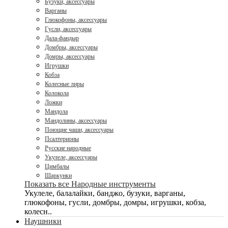
Бузуки, аксессуары
Варганы
Глюкофоны, аксессуары
Гусли, аксессуары
Дала-фандыр
Домбры, аксессуары
Домры, аксессуары
Игрушки
Кобза
Колесные лиры
Колокола
Ложки
Мандола
Мандолины, аксессуары
Поющие чаши, аксессуары
Псалтерионы
Русские народные
Укулеле, аксессуары
Цимбалы
Шаркунки
Показать все Народные инструменты
Укулеле, балалайки, банджо, бузуки, варганы,
глюкофоны, гусли, домбры, домры, игрушки, кобза,
колесн..
Наушники