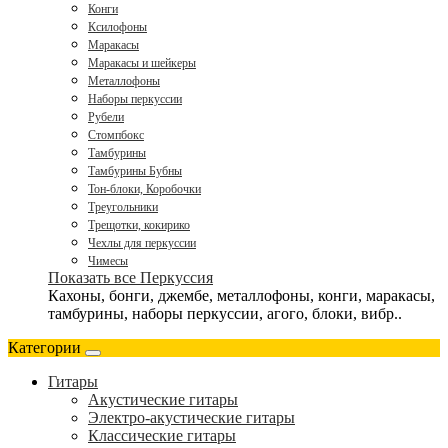
Конги
Ксилофоны
Маракасы
Маракасы и шейкеры
Металлофоны
Наборы перкуссии
Рубели
Стомпбокс
Тамбурины
Тамбурины Бубны
Тон-блоки, Коробочки
Треугольники
Трещотки, кокирико
Чехлы для перкуссии
Чимесы
Показать все Перкуссия
Кахоны, бонги, джембе, металлофоны, конги, маракасы,
тамбурины, наборы перкуссии, агого, блоки, вибр..
Категории
Гитары
Акустические гитары
Электро-акустические гитары
Классические гитары