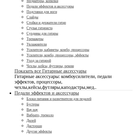
Медиаторы, копилки
Педали эффектов и аксессуары
Подставки для ноги
Слайды
Стойки и держатели гитар
Стулья гитариста
Сурдины для гитары
Тренажеры
Увлажнители
Усилители, кабинеты, комбо, процессоры
Усилители, комбо, процессоры, эффекты
Уход за гитарой
Чехлы, кейсы, футляры, ремни
Показать все Гитарные аксессуары
Гитарные аксессуары: комбоусилители, педали
эффектов, процессоры,
чехлы,кейсы,футляры,каподастры,мед..
Педали эффектов и аксессуары
Блоки питания и разветвители для педалей
Бустеры
Вау-вау
Вибрато, тремоло
Дилей
Дисторшн
Другие эффекты