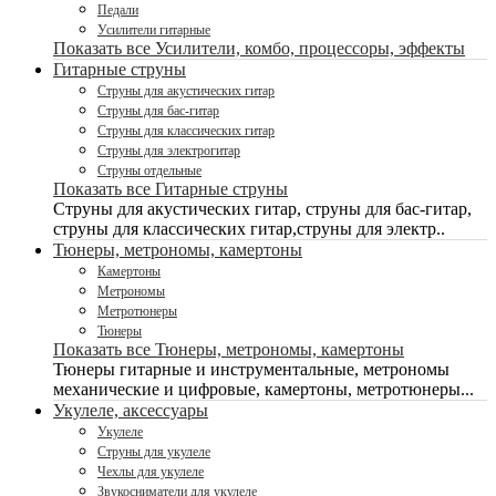
Педали
Усилители гитарные
Показать все Усилители, комбо, процессоры, эффекты
Гитарные струны
Струны для акустических гитар
Струны для бас-гитар
Струны для классических гитар
Струны для электрогитар
Струны отдельные
Показать все Гитарные струны
Струны для акустических гитар, струны для бас-гитар,
струны для классических гитар,струны для электр..
Тюнеры, метрономы, камертоны
Камертоны
Метрономы
Метротюнеры
Тюнеры
Показать все Тюнеры, метрономы, камертоны
Тюнеры гитарные и инструментальные, метрономы
механические и цифровые, камертоны, метротюнеры...
Укулеле, аксессуары
Укулеле
Струны для укулеле
Чехлы для укулеле
Звукосниматели для укулеле