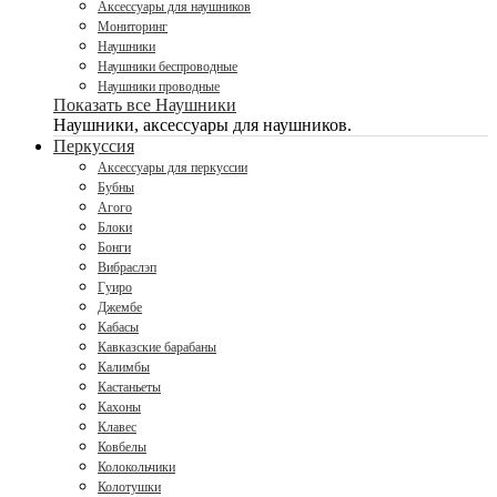
Аксессуары для наушников
Мониторинг
Наушники
Наушники беспроводные
Наушники проводные
Показать все Наушники
Наушники, аксессуары для наушников.
Перкуссия
Аксессуары для перкуссии
Бубны
Агого
Блоки
Бонги
Вибраслэп
Гуиро
Джембе
Кабасы
Кавказские барабаны
Калимбы
Кастаньеты
Кахоны
Клавес
Ковбелы
Колокольчики
Колотушки