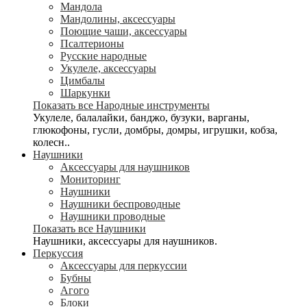
Мандола
Мандолины, аксессуары
Поющие чаши, аксессуары
Псалтерионы
Русские народные
Укулеле, аксессуары
Цимбалы
Шаркунки
Показать все Народные инструменты
Укулеле, балалайки, банджо, бузуки, варганы,
глюкофоны, гусли, домбры, домры, игрушки, кобза,
колесн..
Наушники
Аксессуары для наушников
Мониторинг
Наушники
Наушники беспроводные
Наушники проводные
Показать все Наушники
Наушники, аксессуары для наушников.
Перкуссия
Аксессуары для перкуссии
Бубны
Агого
Блоки