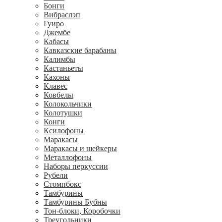
Бонги
Вибраслэп
Гуиро
Джембе
Кабасы
Кавказские барабаны
Калимбы
Кастаньеты
Кахоны
Клавес
Ковбелы
Колокольчики
Колотушки
Конги
Ксилофоны
Маракасы
Маракасы и шейкеры
Металлофоны
Наборы перкуссии
Рубели
Стомпбокс
Тамбурины
Тамбурины Бубны
Тон-блоки, Коробочки
Треугольники