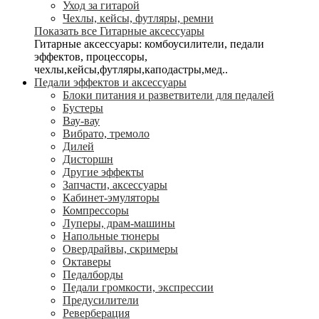
Уход за гитарой
Чехлы, кейсы, футляры, ремни
Показать все Гитарные аксессуары
Гитарные аксессуары: комбоусилители, педали
эффектов, процессоры,
чехлы,кейсы,футляры,каподастры,мед..
Педали эффектов и аксессуары
Блоки питания и разветвители для педалей
Бустеры
Вау-вау
Вибрато, тремоло
Дилей
Дисторшн
Другие эффекты
Запчасти, аксессуары
Кабинет-эмуляторы
Компрессоры
Луперы, драм-машины
Напольные тюнеры
Овердрайвы, скримеры
Октаверы
Педалборды
Педали громкости, экспрессии
Предусилители
Реверберация