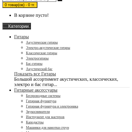
0 товар(ов) - 0 тг.
В корзине пусто!
Категории
Гитары
Акустические гитары
Электро-акустические гитары
Классические гитары
Электрогитары
Бас-гитары
Акустический бас
Показать все Гитары
Большой ассортимент акустических, классических,
электро и бас гитар...
Гитарные аксессуары
Беспроводные системы
Гитарная фурнитура
Гитарная фурнитура и электроника
Звукосниматели
Инструмент для мастеров
Каподастры
Машинки для намотки струн