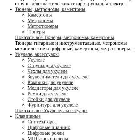
струны для классических гитар,струны для электр..
Тюнеры, метрономы, камертоны
Камертоны
Метрономы
Метротюнеры
Тюнеры
Показать все Тюнеры, метрономы, камертоны
Тюнеры гитарные и инструментальные, метрономы
механические и цифровые, камертоны, метротюнеры...
Укулеле, аксессуары
Укулеле
Струны для укулеле
Чехлы для укулеле
Звукосниматели для укулеле
Комбики для укулеле
Медиаторы для укулеле
Ремни для укулеле
Стойки для укулеле
Фурнитура для укулеле
Показать все Укулеле, аксессуары
Клавишные
Синтезаторы
Цифровые пианино
Цифровые рояли
MIDI-контроллеры