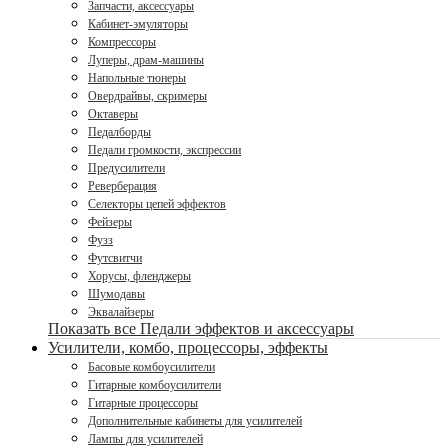
Запчасти, аксессуары
Кабинет-эмуляторы
Компрессоры
Луперы, драм-машины
Напольные тюнеры
Овердрайвы, скримеры
Октаверы
Педалборды
Педали громкости, экспрессии
Предусилители
Реверберация
Селекторы цепей эффектов
Фейзеры
Фузз
Футсвитчи
Хорусы, фленджеры
Шумодавы
Эквалайзеры
Показать все Педали эффектов и аксессуары
Усилители, комбо, процессоры, эффекты
Басовые комбоусилители
Гитарные комбоусилители
Гитарные процессоры
Дополнительные кабинеты для усилителей
Лампы для усилителей