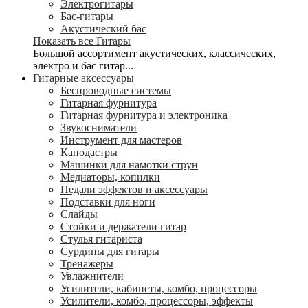
Электрогитары
Бас-гитары
Акустический бас
Показать все Гитары
Большой ассортимент акустических, классических,
электро и бас гитар...
Гитарные аксессуары
Беспроводные системы
Гитарная фурнитура
Гитарная фурнитура и электроника
Звукосниматели
Инструмент для мастеров
Каподастры
Машинки для намотки струн
Медиаторы, копилки
Педали эффектов и аксессуары
Подставки для ноги
Слайды
Стойки и держатели гитар
Стулья гитариста
Сурдины для гитары
Тренажеры
Увлажнители
Усилители, кабинеты, комбо, процессоры
Усилители, комбо, процессоры, эффекты