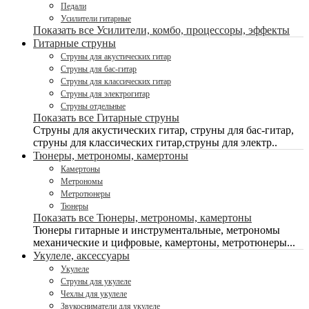
Педали
Усилители гитарные
Показать все Усилители, комбо, процессоры, эффекты
Гитарные струны
Струны для акустических гитар
Струны для бас-гитар
Струны для классических гитар
Струны для электрогитар
Струны отдельные
Показать все Гитарные струны
Струны для акустических гитар, струны для бас-гитар,
струны для классических гитар,струны для электр..
Тюнеры, метрономы, камертоны
Камертоны
Метрономы
Метротюнеры
Тюнеры
Показать все Тюнеры, метрономы, камертоны
Тюнеры гитарные и инструментальные, метрономы
механические и цифровые, камертоны, метротюнеры...
Укулеле, аксессуары
Укулеле
Струны для укулеле
Чехлы для укулеле
Звукосниматели для укулеле