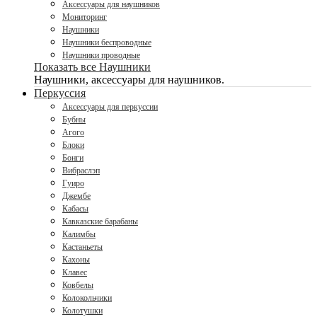
Аксессуары для наушников
Мониторинг
Наушники
Наушники беспроводные
Наушники проводные
Показать все Наушники
Наушники, аксессуары для наушников.
Перкуссия
Аксессуары для перкуссии
Бубны
Агого
Блоки
Бонги
Вибраслэп
Гуиро
Джембе
Кабасы
Кавказские барабаны
Калимбы
Кастаньеты
Кахоны
Клавес
Ковбелы
Колокольчики
Колотушки