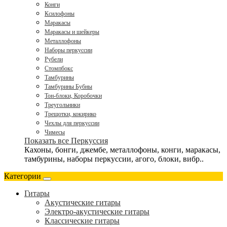
Конги
Ксилофоны
Маракасы
Маракасы и шейкеры
Металлофоны
Наборы перкуссии
Рубели
Стомпбокс
Тамбурины
Тамбурины Бубны
Тон-блоки, Коробочки
Треугольники
Трещотки, кокирико
Чехлы для перкуссии
Чимесы
Показать все Перкуссия
Кахоны, бонги, джембе, металлофоны, конги, маракасы,
тамбурины, наборы перкуссии, агого, блоки, вибр..
Категории
Гитары
Акустические гитары
Электро-акустические гитары
Классические гитары