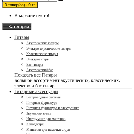
0 товар(ов) - 0 тг.
В корзине пусто!
Категории
Гитары
Акустические гитары
Электро-акустические гитары
Классические гитары
Электрогитары
Бас-гитары
Акустический бас
Показать все Гитары
Большой ассортимент акустических, классических,
электро и бас гитар...
Гитарные аксессуары
Беспроводные системы
Гитарная фурнитура
Гитарная фурнитура и электроника
Звукосниматели
Инструмент для мастеров
Каподастры
Машинки для намотки струн