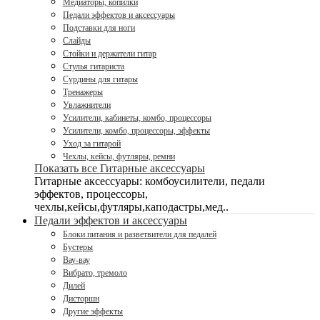
Медиаторы, копилки
Педали эффектов и аксессуары
Подставки для ноги
Слайды
Стойки и держатели гитар
Стулья гитариста
Сурдины для гитары
Тренажеры
Увлажнители
Усилители, кабинеты, комбо, процессоры
Усилители, комбо, процессоры, эффекты
Уход за гитарой
Чехлы, кейсы, футляры, ремни
Показать все Гитарные аксессуары
Гитарные аксессуары: комбоусилители, педали
эффектов, процессоры,
чехлы,кейсы,футляры,каподастры,мед..
Педали эффектов и аксессуары
Блоки питания и разветвители для педалей
Бустеры
Вау-вау
Вибрато, тремоло
Дилей
Дисторшн
Другие эффекты