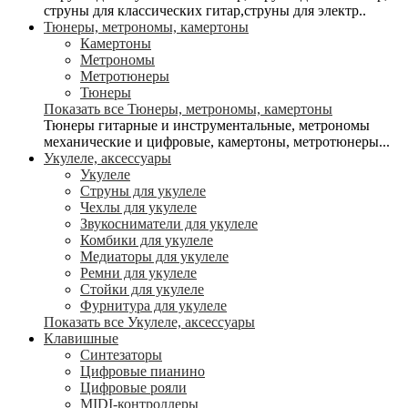
струны для классических гитар,струны для электр..
Тюнеры, метрономы, камертоны
Камертоны
Метрономы
Метротюнеры
Тюнеры
Показать все Тюнеры, метрономы, камертоны
Тюнеры гитарные и инструментальные, метрономы
механические и цифровые, камертоны, метротюнеры...
Укулеле, аксессуары
Укулеле
Струны для укулеле
Чехлы для укулеле
Звукосниматели для укулеле
Комбики для укулеле
Медиаторы для укулеле
Ремни для укулеле
Стойки для укулеле
Фурнитура для укулеле
Показать все Укулеле, аксессуары
Клавишные
Синтезаторы
Цифровые пианино
Цифровые рояли
MIDI-контроллеры