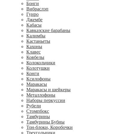
Бонги
Вибраслэп
Гуиро
Джембе
Кабасы
Кавказские барабаны
Калимбы
Кастаньеты
Кахоны
Клавес
Ковбелы
Колокольчики
Колотушки
Конги
Ксилофоны
Маракасы
Маракасы и шейкеры
Металлофоны
Наборы перкуссии
Рубели
Стомпбокс
Тамбурины
Тамбурины Бубны
Тон-блоки, Коробочки
Треугольники