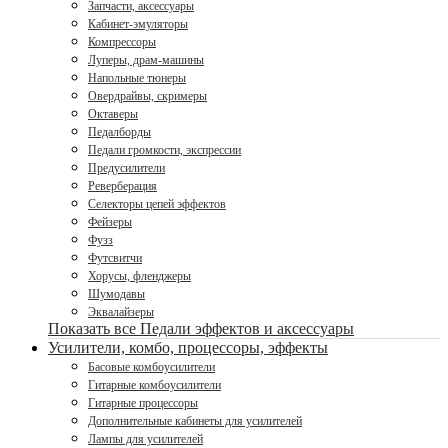
Запчасти, аксессуары
Кабинет-эмуляторы
Компрессоры
Луперы, драм-машины
Напольные тюнеры
Овердрайвы, скримеры
Октаверы
Педалборды
Педали громкости, экспрессии
Предусилители
Реверберация
Селекторы цепей эффектов
Фейзеры
Фузз
Футсвитчи
Хорусы, фленджеры
Шумодавы
Эквалайзеры
Показать все Педали эффектов и аксессуары
Усилители, комбо, процессоры, эффекты
Басовые комбоусилители
Гитарные комбоусилители
Гитарные процессоры
Дополнительные кабинеты для усилителей
Лампы для усилителей