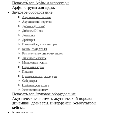
Показать все Арфы и аксессуары
Арфы, струны для арфы.
Звуковое оборудование
Акустические системы
Акустический поролон
Дибоксы (DI-box)
Дибоксы DI-box
Динамики
Драйверы
Интерфейсы, коммутаторы
Кейсы, рэки, чехлы
Комплекты акустических систем
Линейные массивы
Микшерные пульты
Обработка звука
Питание
Проигрыватели, рекордеры
Сабвуферы
Стойки под акустику
Усилители мощности
Показать все Звуковое оборудование
Акустические системы, акустический поролон,
динамики, драйверы, интерфейсы, коммутаторы,
кейсы..
Коммутация