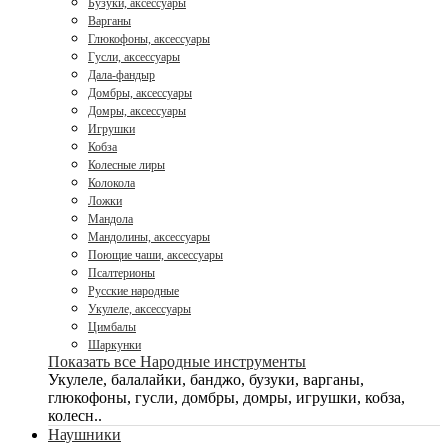
Бузуки, аксессуары
Варганы
Глюкофоны, аксессуары
Гусли, аксессуары
Дала-фандыр
Домбры, аксессуары
Домры, аксессуары
Игрушки
Кобза
Колесные лиры
Колокола
Ложки
Мандола
Мандолины, аксессуары
Поющие чаши, аксессуары
Псалтерионы
Русские народные
Укулеле, аксессуары
Цимбалы
Шаркунки
Показать все Народные инструменты
Укулеле, балалайки, банджо, бузуки, варганы,
глюкофоны, гусли, домбры, домры, игрушки, кобза,
колесн..
Наушники