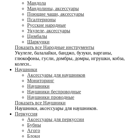
Мандола
Мандолины, аксессуары
Поющие чаши, аксессуары
Псалтерионы
Русские народные
Укулеле, аксессуары
Цимбалы
Шаркунки
Показать все Народные инструменты
Укулеле, балалайки, банджо, бузуки, варганы,
глюкофоны, гусли, домбры, домры, игрушки, кобза,
колесн..
Наушники
Аксессуары для наушников
Мониторинг
Наушники
Наушники беспроводные
Наушники проводные
Показать все Наушники
Наушники, аксессуары для наушников.
Перкуссия
Аксессуары для перкуссии
Бубны
Агого
Блоки