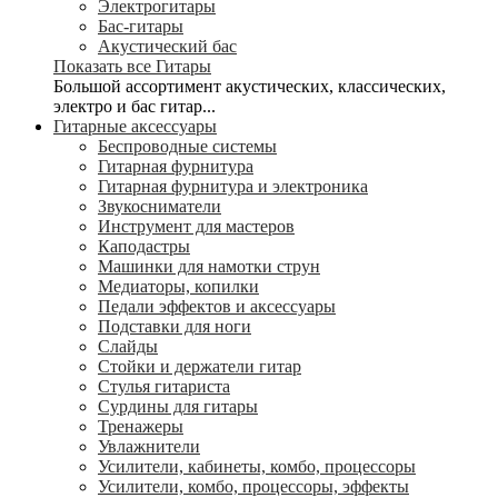
Электрогитары
Бас-гитары
Акустический бас
Показать все Гитары
Большой ассортимент акустических, классических,
электро и бас гитар...
Гитарные аксессуары
Беспроводные системы
Гитарная фурнитура
Гитарная фурнитура и электроника
Звукосниматели
Инструмент для мастеров
Каподастры
Машинки для намотки струн
Медиаторы, копилки
Педали эффектов и аксессуары
Подставки для ноги
Слайды
Стойки и держатели гитар
Стулья гитариста
Сурдины для гитары
Тренажеры
Увлажнители
Усилители, кабинеты, комбо, процессоры
Усилители, комбо, процессоры, эффекты