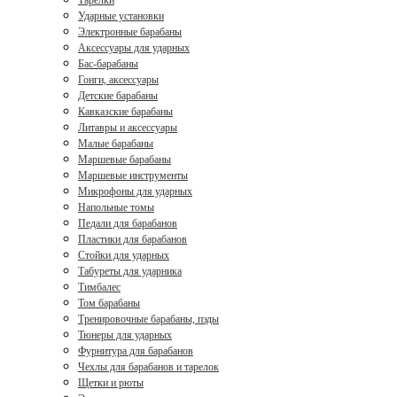
Тарелки
Ударные установки
Электронные барабаны
Аксессуары для ударных
Бас-барабаны
Гонги, аксессуары
Детские барабаны
Кавказские барабаны
Литавры и аксессуары
Малые барабаны
Маршевые барабаны
Маршевые инструменты
Микрофоны для ударных
Напольные томы
Педали для барабанов
Пластики для барабанов
Стойки для ударных
Табуреты для ударника
Тимбалес
Том барабаны
Тренировочные барабаны, пэды
Тюнеры для ударных
Фурнитура для барабанов
Чехлы для барабанов и тарелок
Щетки и рюты