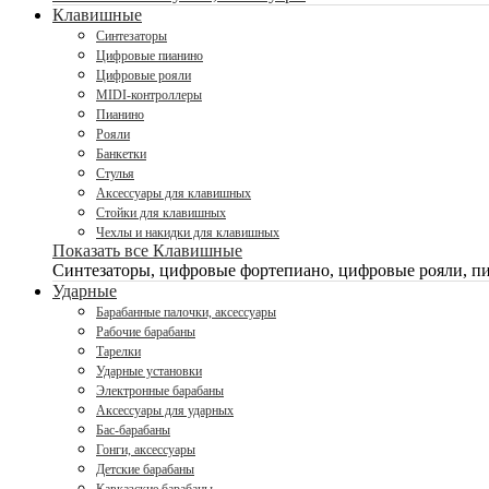
Клавишные
Синтезаторы
Цифровые пианино
Цифровые рояли
MIDI-контроллеры
Пианино
Рояли
Банкетки
Стулья
Аксессуары для клавишных
Стойки для клавишных
Чехлы и накидки для клавишных
Показать все Клавишные
Синтезаторы, цифровые фортепиано, цифровые рояли, пи
Ударные
Барабанные палочки, аксессуары
Рабочие барабаны
Тарелки
Ударные установки
Электронные барабаны
Аксессуары для ударных
Бас-барабаны
Гонги, аксессуары
Детские барабаны