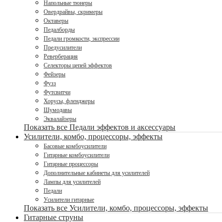
Напольные тюнеры
Овердрайвы, скримеры
Октаверы
Педалборды
Педали громкости, экспрессии
Предусилители
Реверберация
Селекторы цепей эффектов
Фейзеры
Фузз
Футсвитчи
Хорусы, фленджеры
Шумодавы
Эквалайзеры
Показать все Педали эффектов и аксессуары
Усилители, комбо, процессоры, эффекты
Басовые комбоусилители
Гитарные комбоусилители
Гитарные процессоры
Дополнительные кабинеты для усилителей
Лампы для усилителей
Педали
Усилители гитарные
Показать все Усилители, комбо, процессоры, эффекты
Гитарные струны