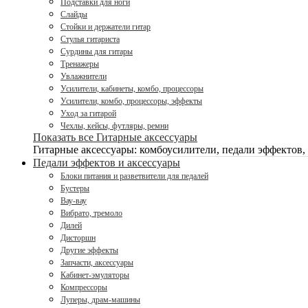
Подставки для ноги
Слайды
Стойки и держатели гитар
Стулья гитариста
Сурдины для гитары
Тренажеры
Увлажнители
Усилители, кабинеты, комбо, процессоры
Усилители, комбо, процессоры, эффекты
Уход за гитарой
Чехлы, кейсы, футляры, ремни
Показать все Гитарные аксессуары
Гитарные аксессуары: комбоусилители, педали эффектов,
Педали эффектов и аксессуары
Блоки питания и разветвители для педалей
Бустеры
Вау-вау
Вибрато, тремоло
Дилей
Дисторшн
Другие эффекты
Запчасти, аксессуары
Кабинет-эмуляторы
Компрессоры
Луперы, драм-машины