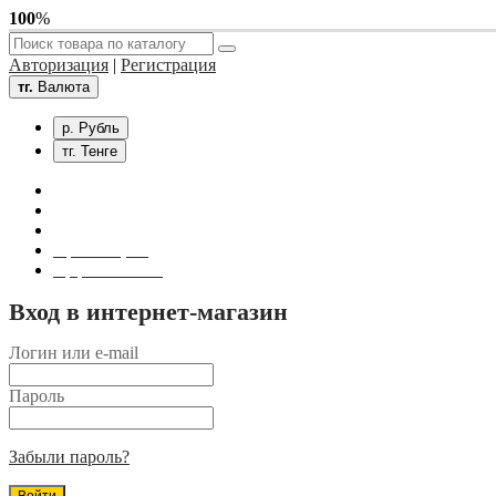
100
%
Авторизация
|
Регистрация
тг.
Валюта
р. Рубль
тг. Тенге
Связаться с нами
Личный кабинет
Корзина покупок
Оформление заказа
Вход в интернет-магазин
Логин или e-mail
Пароль
Забыли пароль?