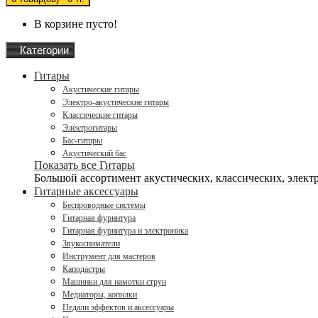
В корзине пусто!
Категории
Гитары
Акустические гитары
Электро-акустические гитары
Классические гитары
Электрогитары
Бас-гитары
Акустический бас
Показать все Гитары
Большой ассортимент акустических, классических, электро
Гитарные аксессуары
Беспроводные системы
Гитарная фурнитура
Гитарная фурнитура и электроника
Звукосниматели
Инструмент для мастеров
Каподастры
Машинки для намотки струн
Медиаторы, копилки
Педали эффектов и аксессуары