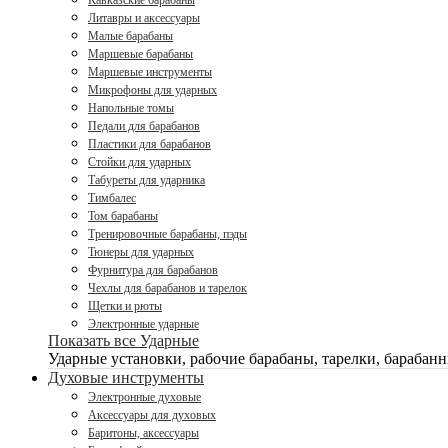
Кавказские барабаны
Литавры и аксессуары
Малые барабаны
Маршевые барабаны
Маршевые инструменты
Микрофоны для ударных
Напольные томы
Педали для барабанов
Пластики для барабанов
Стойки для ударных
Табуреты для ударника
Тимбалес
Том барабаны
Тренировочные барабаны, пэды
Тюнеры для ударных
Фурнитура для барабанов
Чехлы для барабанов и тарелок
Щетки и рюты
Электронные ударные
Показать все Ударные
Ударные установки, рабочие барабаны, тарелки, барабанн
Духовые инструменты
Электронные духовые
Аксессуары для духовых
Баритоны, аксессуары