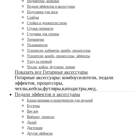
Медиаторы, копилки
Педали эффектов и аксессуары
Подставки для ноги
Слайды
Стойки и держатели гитар
Стулья гитариста
Сурдины для гитары
Тренажеры
Увлажнители
Усилители, кабинеты, комбо, процессоры
Усилители, комбо, процессоры, эффекты
Уход за гитарой
Чехлы, кейсы, футляры, ремни
Показать все Гитарные аксессуары
Гитарные аксессуары: комбоусилители, педали
эффектов, процессоры,
чехлы,кейсы,футляры,каподастры,мед..
Педали эффектов и аксессуары
Блоки питания и разветвители для педалей
Бустеры
Вау-вау
Вибрато, тремоло
Дилей
Дисторшн
Другие эффекты