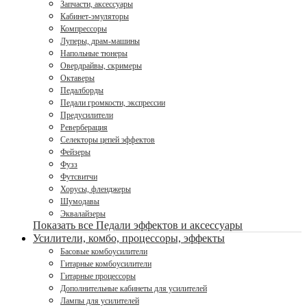
Запчасти, аксессуары
Кабинет-эмуляторы
Компрессоры
Луперы, драм-машины
Напольные тюнеры
Овердрайвы, скримеры
Октаверы
Педалборды
Педали громкости, экспрессии
Предусилители
Реверберация
Селекторы цепей эффектов
Фейзеры
Фузз
Футсвитчи
Хорусы, фленджеры
Шумодавы
Эквалайзеры
Показать все Педали эффектов и аксессуары
Усилители, комбо, процессоры, эффекты
Басовые комбоусилители
Гитарные комбоусилители
Гитарные процессоры
Дополнительные кабинеты для усилителей
Лампы для усилителей