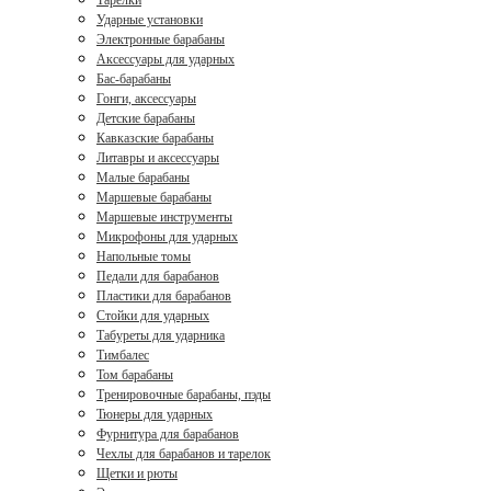
Тарелки
Ударные установки
Электронные барабаны
Аксессуары для ударных
Бас-барабаны
Гонги, аксессуары
Детские барабаны
Кавказские барабаны
Литавры и аксессуары
Малые барабаны
Маршевые барабаны
Маршевые инструменты
Микрофоны для ударных
Напольные томы
Педали для барабанов
Пластики для барабанов
Стойки для ударных
Табуреты для ударника
Тимбалес
Том барабаны
Тренировочные барабаны, пэды
Тюнеры для ударных
Фурнитура для барабанов
Чехлы для барабанов и тарелок
Щетки и рюты