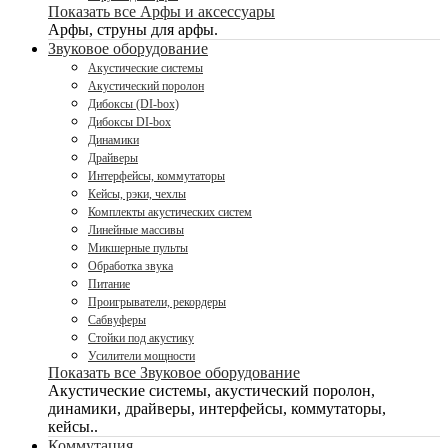
Показать все Арфы и аксессуары
Арфы, струны для арфы.
Звуковое оборудование
Акустические системы
Акустический поролон
Дибоксы (DI-box)
Дибоксы DI-box
Динамики
Драйверы
Интерфейсы, коммутаторы
Кейсы, рэки, чехлы
Комплекты акустических систем
Линейные массивы
Микшерные пульты
Обработка звука
Питание
Проигрыватели, рекордеры
Сабвуферы
Стойки под акустику
Усилители мощности
Показать все Звуковое оборудование
Акустические системы, акустический поролон,
динамики, драйверы, интерфейсы, коммутаторы,
кейсы..
Коммутация