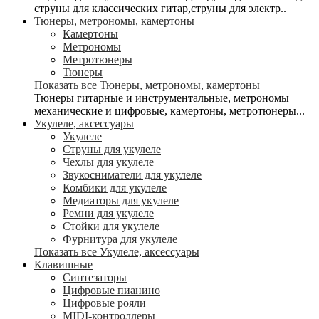
струны для классических гитар,струны для электр..
Тюнеры, метрономы, камертоны
Камертоны
Метрономы
Метротюнеры
Тюнеры
Показать все Тюнеры, метрономы, камертоны
Тюнеры гитарные и инструментальные, метрономы
механические и цифровые, камертоны, метротюнеры...
Укулеле, аксессуары
Укулеле
Струны для укулеле
Чехлы для укулеле
Звукосниматели для укулеле
Комбики для укулеле
Медиаторы для укулеле
Ремни для укулеле
Стойки для укулеле
Фурнитура для укулеле
Показать все Укулеле, аксессуары
Клавишные
Синтезаторы
Цифровые пианино
Цифровые рояли
MIDI-контроллеры