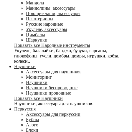
Мандола
Мандолины, аксессуары
Поющие чаши, аксессуары
Псалтерионы
Русские народные
Укулеле, аксессуары
Цимбалы
Шаркунки
Показать все Народные инструменты
Укулеле, балалайки, банджо, бузуки, варганы,
глюкофоны, гусли, домбры, домры, игрушки, кобза,
колесн..
Наушники
Аксессуары для наушников
Мониторинг
Наушники
Наушники беспроводные
Наушники проводные
Показать все Наушники
Наушники, аксессуары для наушников.
Перкуссия
Аксессуары для перкуссии
Бубны
Агого
Блоки