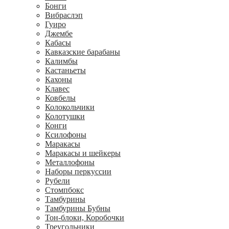
Бонги
Вибраслэп
Гуиро
Джембе
Кабасы
Кавказские барабаны
Калимбы
Кастаньеты
Кахоны
Клавес
Ковбелы
Колокольчики
Колотушки
Конги
Ксилофоны
Маракасы
Маракасы и шейкеры
Металлофоны
Наборы перкуссии
Рубели
Стомпбокс
Тамбурины
Тамбурины Бубны
Тон-блоки, Коробочки
Треугольники