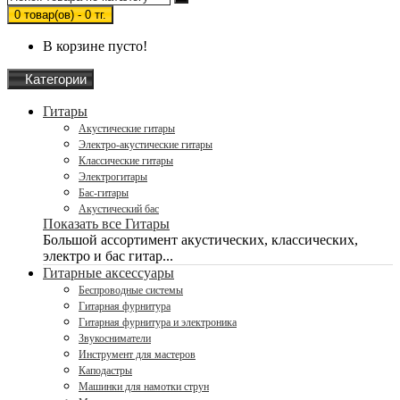
0 товар(ов) - 0 тг.
В корзине пусто!
Категории
Гитары
Акустические гитары
Электро-акустические гитары
Классические гитары
Электрогитары
Бас-гитары
Акустический бас
Показать все Гитары
Большой ассортимент акустических, классических,
электро и бас гитар...
Гитарные аксессуары
Беспроводные системы
Гитарная фурнитура
Гитарная фурнитура и электроника
Звукосниматели
Инструмент для мастеров
Каподастры
Машинки для намотки струн