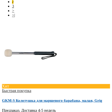
2
3
>
>|
Хит
Быстрая покупка
GKM-S Колотушка для маршевого барабана, малая, Grig
Предзаказ. Доставка 4-5 недель