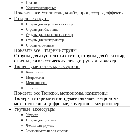
Педали
Усилители гитарные
Показать все Усилители, комбо, процессоры, эффекты
Гитарные струны
Струны для акустических гитар
Струны для бас-гитар
Струны для классических гитар
Струны для электрогитар
Струны отдельные
Показать все Гитарные струны
Струны для акустических гитар, струны для бас-гитар,
струны для классических гитар,струны для электр..
Тюнеры, метрономы, камертоны
Камертоны
Метрономы
Метротюнеры
Тюнеры
Показать все Тюнеры, метрономы, камертоны
Тюнеры гитарные и инструментальные, метрономы
механические и цифровые, камертоны, метротюнеры...
Укулеле, аксессуары
Укулеле
Струны для укулеле
Чехлы для укулеле
Звукосниматели для укулеле