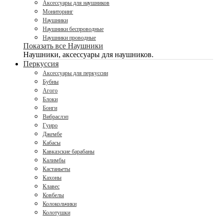
Аксессуары для наушников
Мониторинг
Наушники
Наушники беспроводные
Наушники проводные
Показать все Наушники
Наушники, аксессуары для наушников.
Перкуссия
Аксессуары для перкуссии
Бубны
Агого
Блоки
Бонги
Вибраслэп
Гуиро
Джембе
Кабасы
Кавказские барабаны
Калимбы
Кастаньеты
Кахоны
Клавес
Ковбелы
Колокольчики
Колотушки