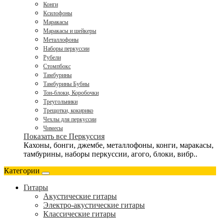
Конги
Ксилофоны
Маракасы
Маракасы и шейкеры
Металлофоны
Наборы перкуссии
Рубели
Стомпбокс
Тамбурины
Тамбурины Бубны
Тон-блоки, Коробочки
Треугольники
Трещотки, кокирико
Чехлы для перкуссии
Чимесы
Показать все Перкуссия
Кахоны, бонги, джембе, металлофоны, конги, маракасы,
тамбурины, наборы перкуссии, агого, блоки, вибр..
Категории
Гитары
Акустические гитары
Электро-акустические гитары
Классические гитары