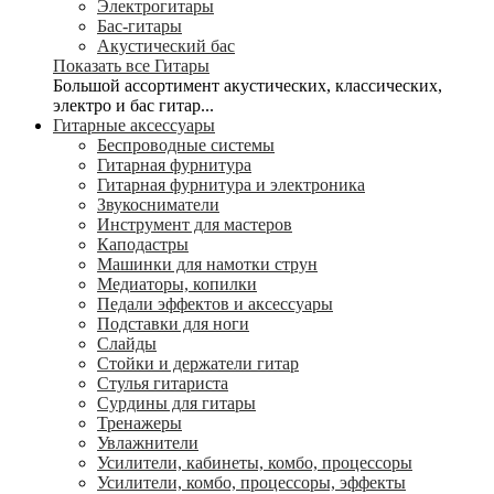
Электрогитары
Бас-гитары
Акустический бас
Показать все Гитары
Большой ассортимент акустических, классических,
электро и бас гитар...
Гитарные аксессуары
Беспроводные системы
Гитарная фурнитура
Гитарная фурнитура и электроника
Звукосниматели
Инструмент для мастеров
Каподастры
Машинки для намотки струн
Медиаторы, копилки
Педали эффектов и аксессуары
Подставки для ноги
Слайды
Стойки и держатели гитар
Стулья гитариста
Сурдины для гитары
Тренажеры
Увлажнители
Усилители, кабинеты, комбо, процессоры
Усилители, комбо, процессоры, эффекты