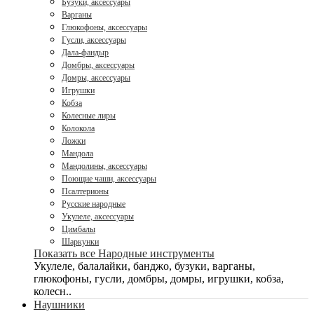
Бузуки, аксессуары
Варганы
Глюкофоны, аксессуары
Гусли, аксессуары
Дала-фандыр
Домбры, аксессуары
Домры, аксессуары
Игрушки
Кобза
Колесные лиры
Колокола
Ложки
Мандола
Мандолины, аксессуары
Поющие чаши, аксессуары
Псалтерионы
Русские народные
Укулеле, аксессуары
Цимбалы
Шаркунки
Показать все Народные инструменты
Укулеле, балалайки, банджо, бузуки, варганы,
глюкофоны, гусли, домбры, домры, игрушки, кобза,
колесн..
Наушники