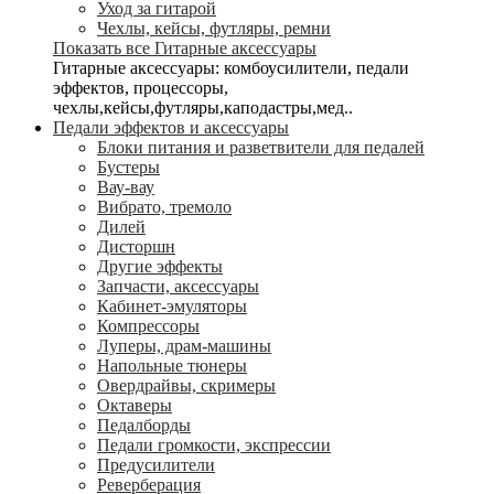
Уход за гитарой
Чехлы, кейсы, футляры, ремни
Показать все Гитарные аксессуары
Гитарные аксессуары: комбоусилители, педали
эффектов, процессоры,
чехлы,кейсы,футляры,каподастры,мед..
Педали эффектов и аксессуары
Блоки питания и разветвители для педалей
Бустеры
Вау-вау
Вибрато, тремоло
Дилей
Дисторшн
Другие эффекты
Запчасти, аксессуары
Кабинет-эмуляторы
Компрессоры
Луперы, драм-машины
Напольные тюнеры
Овердрайвы, скримеры
Октаверы
Педалборды
Педали громкости, экспрессии
Предусилители
Реверберация