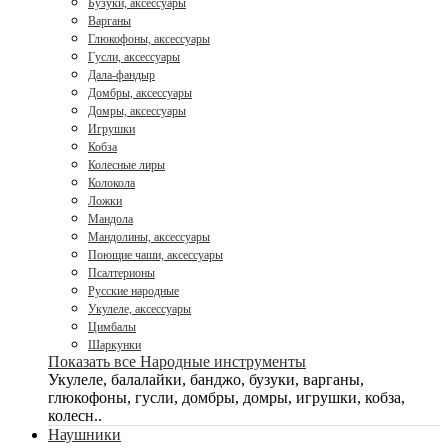
Бузуки, аксессуары
Варганы
Глюкофоны, аксессуары
Гусли, аксессуары
Дала-фандыр
Домбры, аксессуары
Домры, аксессуары
Игрушки
Кобза
Колесные лиры
Колокола
Ложки
Мандола
Мандолины, аксессуары
Поющие чаши, аксессуары
Псалтерионы
Русские народные
Укулеле, аксессуары
Цимбалы
Шаркунки
Показать все Народные инструменты
Укулеле, балалайки, банджо, бузуки, варганы,
глюкофоны, гусли, домбры, домры, игрушки, кобза,
колесн..
Наушники