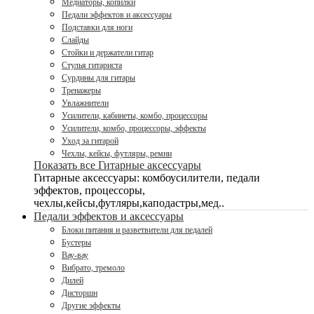
Медиаторы, копилки
Педали эффектов и аксессуары
Подставки для ноги
Слайды
Стойки и держатели гитар
Стулья гитариста
Сурдины для гитары
Тренажеры
Увлажнители
Усилители, кабинеты, комбо, процессоры
Усилители, комбо, процессоры, эффекты
Уход за гитарой
Чехлы, кейсы, футляры, ремни
Показать все Гитарные аксессуары
Гитарные аксессуары: комбоусилители, педали
эффектов, процессоры,
чехлы,кейсы,футляры,каподастры,мед..
Педали эффектов и аксессуары
Блоки питания и разветвители для педалей
Бустеры
Вау-вау
Вибрато, тремоло
Дилей
Дисторшн
Другие эффекты