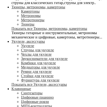
струны для классических гитар,струны для электр..
Тюнеры, метрономы, камертоны
Камертоны
Метрономы
Метротюнеры
Тюнеры
Показать все Тюнеры, метрономы, камертоны
Тюнеры гитарные и инструментальные, метрономы
механические и цифровые, камертоны, метротюнеры...
Укулеле, аксессуары
Укулеле
Струны для укулеле
Чехлы для укулеле
Звукосниматели для укулеле
Комбики для укулеле
Медиаторы для укулеле
Ремни для укулеле
Стойки для укулеле
Фурнитура для укулеле
Показать все Укулеле, аксессуары
Клавишные
Синтезаторы
Цифровые пианино
Цифровые рояли
MIDI-контроллеры