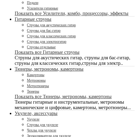
Педали
Усилители гитарные
Показать все Усилители, комбо, процессоры, эффекты
Гитарные струны
Струны для акустических гитар
Струны для бас-гитар
Струны для классических гитар
Струны для электрогитар
Струны отдельные
Показать все Гитарные струны
Струны для акустических гитар, струны для бас-гитар,
струны для классических гитар,струны для электр..
Тюнеры, метрономы, камертоны
Камертоны
Метрономы
Метротюнеры
Тюнеры
Показать все Тюнеры, метрономы, камертоны
Тюнеры гитарные и инструментальные, метрономы
механические и цифровые, камертоны, метротюнеры...
Укулеле, аксессуары
Укулеле
Струны для укулеле
Чехлы для укулеле
Звукосниматели для укулеле