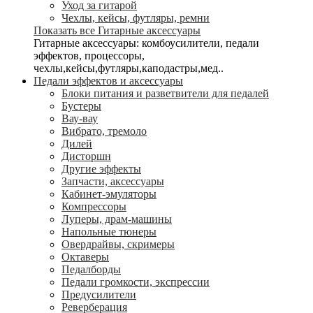
Уход за гитарой
Чехлы, кейсы, футляры, ремни
Показать все Гитарные аксессуары
Гитарные аксессуары: комбоусилители, педали
эффектов, процессоры,
чехлы,кейсы,футляры,каподастры,мед..
Педали эффектов и аксессуары
Блоки питания и разветвители для педалей
Бустеры
Вау-вау
Вибрато, тремоло
Дилей
Дисторшн
Другие эффекты
Запчасти, аксессуары
Кабинет-эмуляторы
Компрессоры
Луперы, драм-машины
Напольные тюнеры
Овердрайвы, скримеры
Октаверы
Педалборды
Педали громкости, экспрессии
Предусилители
Реверберация