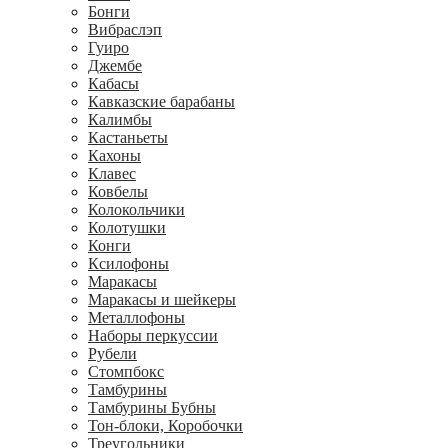
Бонги
Вибраслэп
Гуиро
Джембе
Кабасы
Кавказские барабаны
Калимбы
Кастаньеты
Кахоны
Клавес
Ковбелы
Колокольчики
Колотушки
Конги
Ксилофоны
Маракасы
Маракасы и шейкеры
Металлофоны
Наборы перкуссии
Рубели
Стомпбокс
Тамбурины
Тамбурины Бубны
Тон-блоки, Коробочки
Треугольники