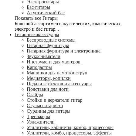
Электрогитары
Бас-гитары
Акустический бас
Показать все Гитары
Большой ассортимент акустических, классических,
электро и бас гитар...
Гитарные аксессуары
Беспроводные системы
Гитарная фурнитура
Гитарная фурнитура и электроника
Звукосниматели
Инструмент для мастеров
Каподастры
Машинки для намотки струн
Медиаторы, копилки
Педали эффектов и аксессуары
Подставки для ноги
Слайды
Стойки и держатели гитар
Стулья гитариста
Сурдины для гитары
Тренажеры
Увлажнители
Усилители, кабинеты, комбо, процессоры
Усилители, комбо, процессоры, эффекты