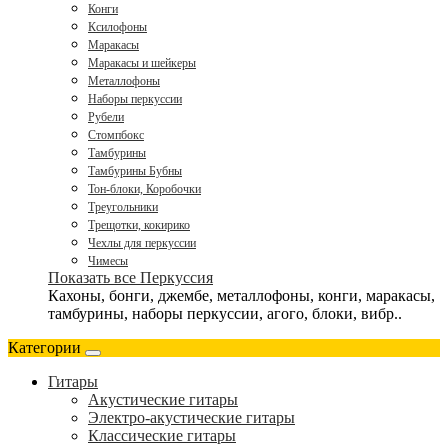
Конги
Ксилофоны
Маракасы
Маракасы и шейкеры
Металлофоны
Наборы перкуссии
Рубели
Стомпбокс
Тамбурины
Тамбурины Бубны
Тон-блоки, Коробочки
Треугольники
Трещотки, кокирико
Чехлы для перкуссии
Чимесы
Показать все Перкуссия
Кахоны, бонги, джембе, металлофоны, конги, маракасы,
тамбурины, наборы перкуссии, агого, блоки, вибр..
Категории
Гитары
Акустические гитары
Электро-акустические гитары
Классические гитары