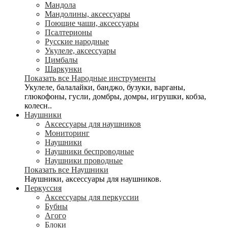
Мандола
Мандолины, аксессуары
Поющие чаши, аксессуары
Псалтерионы
Русские народные
Укулеле, аксессуары
Цимбалы
Шаркунки
Показать все Народные инструменты
Укулеле, балалайки, банджо, бузуки, варганы,
глюкофоны, гусли, домбры, домры, игрушки, кобза,
колесн..
Наушники
Аксессуары для наушников
Мониторинг
Наушники
Наушники беспроводные
Наушники проводные
Показать все Наушники
Наушники, аксессуары для наушников.
Перкуссия
Аксессуары для перкуссии
Бубны
Агого
Блоки