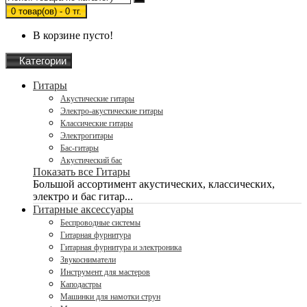
0 товар(ов) - 0 тг.
В корзине пусто!
Категории
Гитары
Акустические гитары
Электро-акустические гитары
Классические гитары
Электрогитары
Бас-гитары
Акустический бас
Показать все Гитары
Большой ассортимент акустических, классических,
электро и бас гитар...
Гитарные аксессуары
Беспроводные системы
Гитарная фурнитура
Гитарная фурнитура и электроника
Звукосниматели
Инструмент для мастеров
Каподастры
Машинки для намотки струн