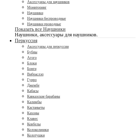
Аксессуары для наушников
Мониторинг
Наушники
Наушники беспроводные
Наушники проводные
Показать все Наушники
Наушники, аксессуары для наушников.
Перкуссия
Аксессуары для перкуссии
Бубны
Агого
Блоки
Бонги
Вибраслэп
Гуиро
Джембе
Кабасы
Кавказские барабаны
Калимбы
Кастаньеты
Кахоны
Клавес
Ковбелы
Колокольчики
Колотушки