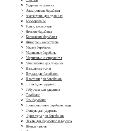
Тарелки
Ударные установки
Электронные барабаны
Аксессуары для ударных
Бас-барабаны
Гонги, аксессуары
Детские барабаны
Кавказские барабаны
Литавры и аксессуары
Малые барабаны
Маршевые барабаны
Маршевые инструменты
Микрофоны для ударных
Напольные томы
Педали для барабанов
Пластики для барабанов
Стойки для ударных
Табуреты для ударника
Тимбалес
Том барабаны
Тренировочные барабаны, пэды
Тюнеры для ударных
Фурнитура для барабанов
Чехлы для барабанов и тарелок
Щетки и рюты