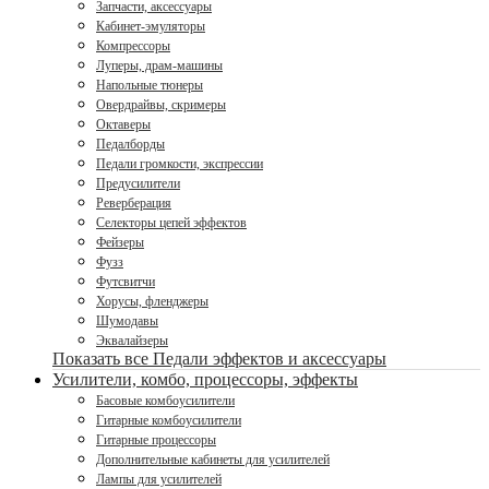
Запчасти, аксессуары
Кабинет-эмуляторы
Компрессоры
Луперы, драм-машины
Напольные тюнеры
Овердрайвы, скримеры
Октаверы
Педалборды
Педали громкости, экспрессии
Предусилители
Реверберация
Селекторы цепей эффектов
Фейзеры
Фузз
Футсвитчи
Хорусы, фленджеры
Шумодавы
Эквалайзеры
Показать все Педали эффектов и аксессуары
Усилители, комбо, процессоры, эффекты
Басовые комбоусилители
Гитарные комбоусилители
Гитарные процессоры
Дополнительные кабинеты для усилителей
Лампы для усилителей