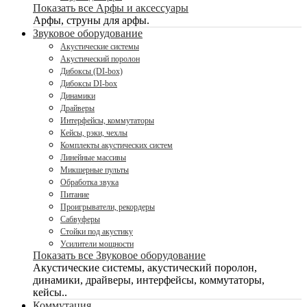
Показать все Арфы и аксессуары
Арфы, струны для арфы.
Звуковое оборудование
Акустические системы
Акустический поролон
Дибоксы (DI-box)
Дибоксы DI-box
Динамики
Драйверы
Интерфейсы, коммутаторы
Кейсы, рэки, чехлы
Комплекты акустических систем
Линейные массивы
Микшерные пульты
Обработка звука
Питание
Проигрыватели, рекордеры
Сабвуферы
Стойки под акустику
Усилители мощности
Показать все Звуковое оборудование
Акустические системы, акустический поролон,
динамики, драйверы, интерфейсы, коммутаторы,
кейсы..
Коммутация